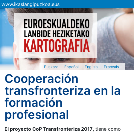
www.ikaslangipuzkoa.eus
Euskara
Español
English
Français
Cooperación
transfronteriza en la
formación
profesional
El proyecto CoP Transfronteriza 2017
, tiene como