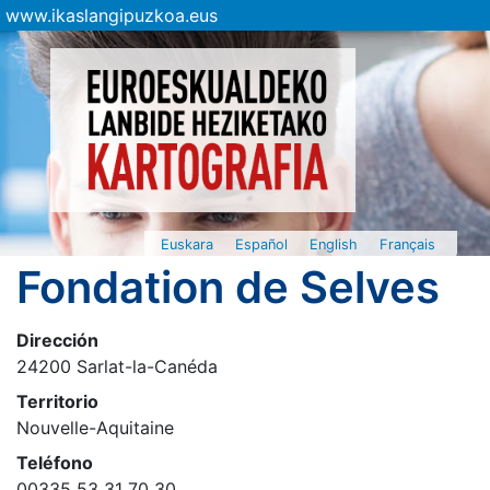
www.ikaslangipuzkoa.eus
Euskara
Español
English
Français
Fondation de Selves
Dirección
24200 Sarlat-la-Canéda
Territorio
Nouvelle-Aquitaine
Teléfono
00335 53 31 70 30