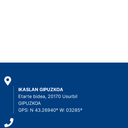
IKASLAN GIPUZKOA
Etarte bidea, 20170 Usurbil
GIPUZKOA
GPS: N 43.26940º W: 03285º