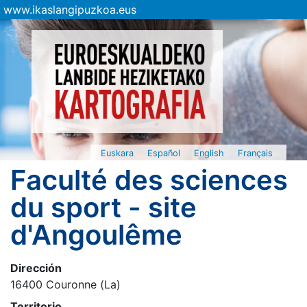
www.ikaslangipuzkoa.eus
Euskara
Español
English
Français
Faculté des sciences
du sport - site
d'Angoulême
Dirección
16400 Couronne (La)
Territorio