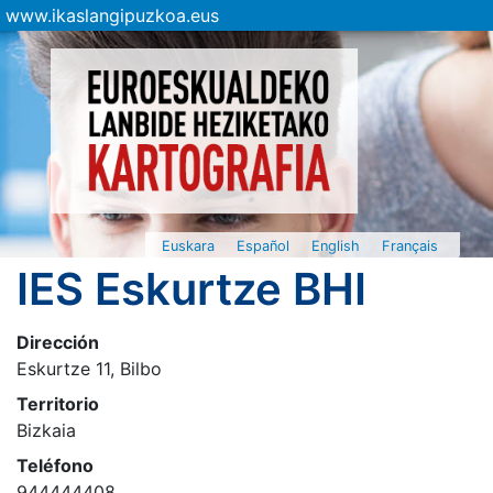
www.ikaslangipuzkoa.eus
Euskara
Español
English
Français
IES Eskurtze BHI
Dirección
Eskurtze 11, Bilbo
Territorio
Bizkaia
Teléfono
944444408