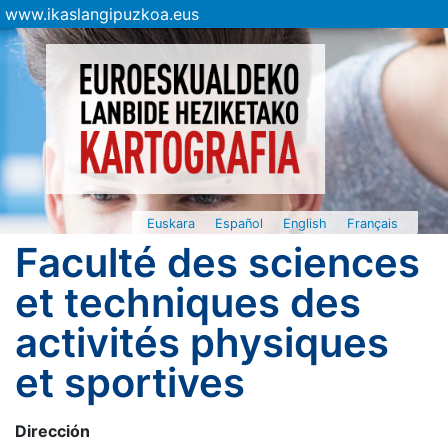
www.ikaslangipuzkoa.eus
Euskara
Español
English
Français
Faculté des sciences
et techniques des
activités physiques
et sportives
Dirección