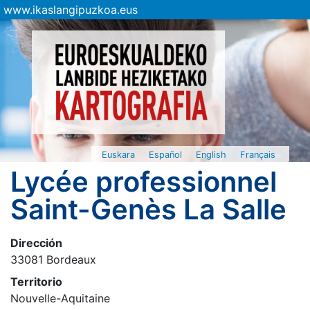
www.ikaslangipuzkoa.eus
Euskara
Español
English
Français
Lycée professionnel
Saint-Genès La Salle
Dirección
33081 Bordeaux
Territorio
Nouvelle-Aquitaine