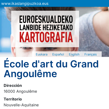
www.ikaslangipuzkoa.eus
Euskara
Español
English
Français
École d'art du Grand
Angoulême
Dirección
16000 Angoulême
Territorio
Nouvelle-Aquitaine