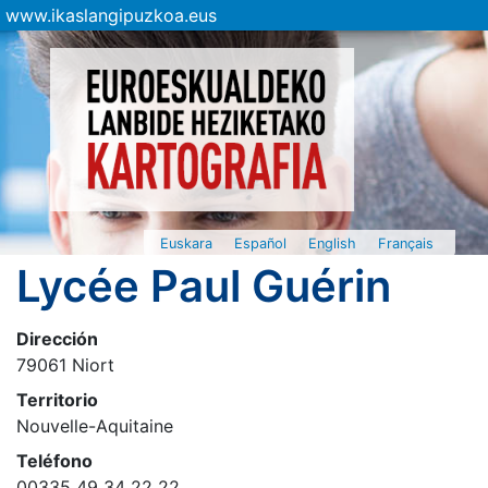
www.ikaslangipuzkoa.eus
Euskara
Español
English
Français
Lycée Paul Guérin
Dirección
79061 Niort
Territorio
Nouvelle-Aquitaine
Teléfono
00335 49 34 22 22