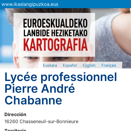
www.ikaslangipuzkoa.eus
Euskara
Español
English
Français
Lycée professionnel
Pierre André
Chabanne
Dirección
16260 Chasseneuil-sur-Bonnieure
Territorio