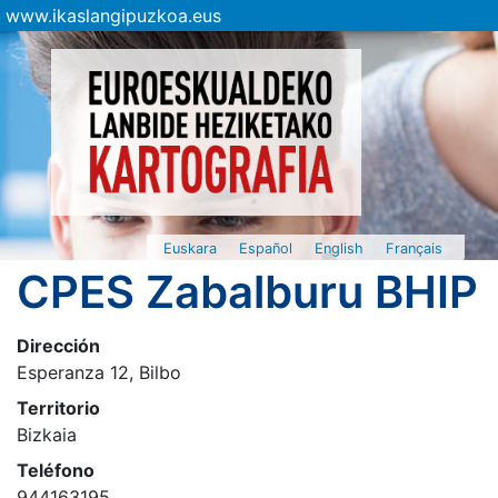
www.ikaslangipuzkoa.eus
Euskara
Español
English
Français
CPES Zabalburu BHIP
Dirección
Esperanza 12, Bilbo
Territorio
Bizkaia
Teléfono
944163195