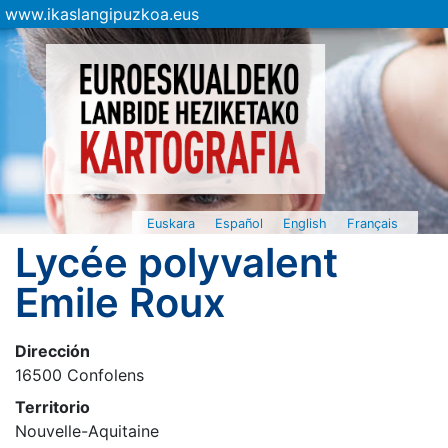
www.ikaslangipuzkoa.eus
Euskara
Español
English
Français
Lycée polyvalent
Emile Roux
Dirección
16500 Confolens
Territorio
Nouvelle-Aquitaine