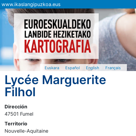
www.ikaslangipuzkoa.eus
Euskara
Español
English
Français
Lycée Marguerite
Filhol
Dirección
47501 Fumel
Territorio
Nouvelle-Aquitaine