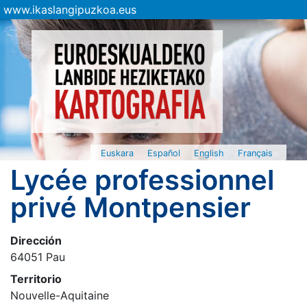
www.ikaslangipuzkoa.eus
Euskara
Español
English
Français
Lycée professionnel
privé Montpensier
Dirección
64051 Pau
Territorio
Nouvelle-Aquitaine