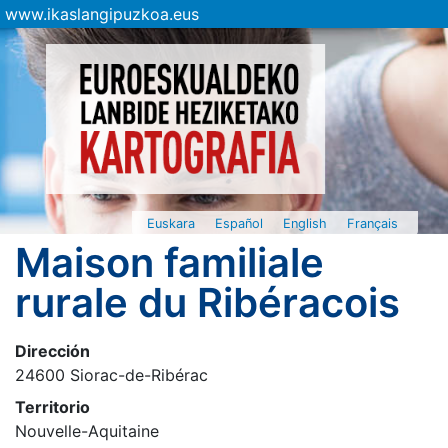
www.ikaslangipuzkoa.eus
Euskara
Español
English
Français
Maison familiale
rurale du Ribéracois
Dirección
24600 Siorac-de-Ribérac
Territorio
Nouvelle-Aquitaine