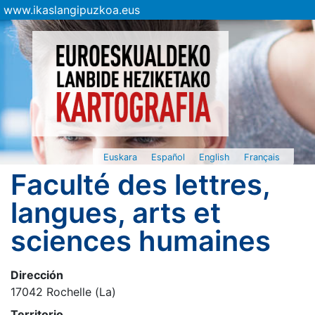
www.ikaslangipuzkoa.eus
Euskara
Español
English
Français
Faculté des lettres,
langues, arts et
sciences humaines
Dirección
17042 Rochelle (La)
Territorio