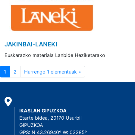
JAKINBAI-LANEKI
Euskarazko materiala Lanbide Heziketarako
1
2
Hurrengo 1 elementuak »
IKASLAN GIPUZKOA
Etarte bidea, 20170 Usurbil
GIPUZKOA
GPS: N 43.26940º W: 03285º