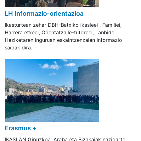
LH Informazio-orientazioa
Ikasturtean zehar DBH-Batxiko ikasleei , Familiei,
Harrera etxeei, Orientatzaile-tutoreei, Lanbide
Heziketaren inguruan eskaintzenzaien informazio
saioak dira.
Erasmus +
IKASLAN Gipuzkoa, Araba eta Bizakaiak nazioarte