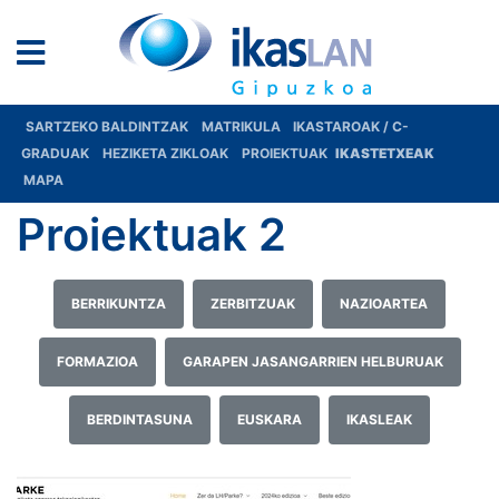
SARTZEKO BALDINTZAK
MATRIKULA
IKASTAROAK / C-
GRADUAK
HEZIKETA ZIKLOAK
PROIEKTUAK
IKASTETXEAK
MAPA
Proiektuak 2
BERRIKUNTZA
ZERBITZUAK
NAZIOARTEA
FORMAZIOA
GARAPEN JASANGARRIEN HELBURUAK
BERDINTASUNA
EUSKARA
IKASLEAK