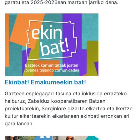
garatu eta 2025-2026ean martxan jarriko dena.
Ekinbat! Emakumeekin bat!
Gazteen enplegagarritasuna eta inklusioa errazteko
helburuz, Zabalduz kooperatibaren Batzen
proiektuarekin, Sorginlore gizarte elkartea eta Ikertze
kultur elkartearekin elkarlanean ekinbat! erronkan ari
gara lanean.