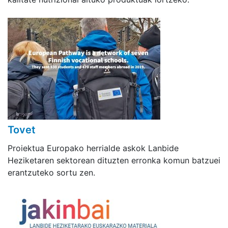
Tovet
Proiektua Europako herrialde askok Lanbide
Heziketaren sektorean dituzten erronka komun batzuei
erantzuteko sortu zen.