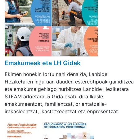
Emakumeak eta LH Gidak
Ekimen honekin lortu nahi dena da, Lanbide
Heziketaren inguruan dauden estereotipoak gainditzea
eta emakume gehiago hurbiltzea Lanbide Heziketara
STEAM arloetara. 5 Gida osatu dira Ikasle
emakumeentzat, familientzat, orientatzaile-
irakasleentzat, Ikastetxeentzat eta enpresentzat.