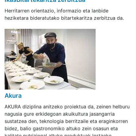
Herritarren orientazio, informazio eta lanbide
heziketara bideratutako bitartekaritza zerbitzua da.
Akura
AKURA diziplina anitzeko proiektua da, zeinen helburu
nagusia gure erkidegoan akuikultura jasangarria
sustatzea den, teknologia berritzaile eta eraginkorren
bidez, balio gastronomiko altuko zein osasun eta
kalitate nutrizional altuko produktuak lortzeko.