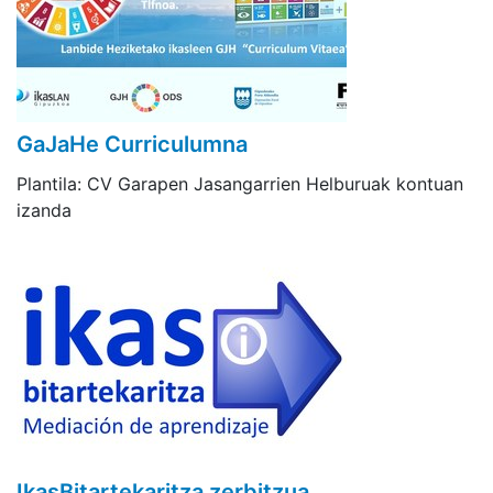
GaJaHe Curriculumna
Plantila: CV Garapen Jasangarrien Helburuak kontuan
izanda
IkasBitartekaritza zerbitzua