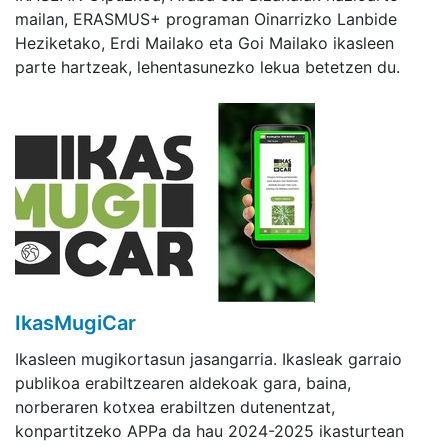
mailan, ERASMUS+ programan Oinarrizko Lanbide
Heziketako, Erdi Mailako eta Goi Mailako ikasleen
parte hartzeak, lehentasunezko lekua betetzen du.
IkasMugiCar
Ikasleen mugikortasun jasangarria. Ikasleak garraio
publikoa erabiltzearen aldekoak gara, baina,
norberaren kotxea erabiltzen dutenentzat,
konpartitzeko APPa da hau 2024-2025 ikasturtean