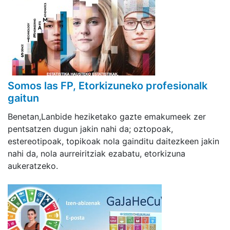
Somos las FP, Etorkizuneko profesionalk
gaitun
Benetan,Lanbide heziketako gazte emakumeek zer
pentsatzen dugun jakin nahi da; oztopoak,
estereotipoak, topikoak nola gainditu daitezkeen jakin
nahi da, nola aurreiritziak ezabatu, etorkizuna
aukeratzeko.