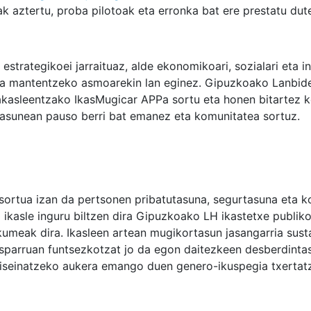
k aztertu, proba pilotoak eta erronka bat ere prestatu dute
 estrategikoei jarraituaz, alde ekonomikoari, sozialari eta 
eka mantentzeko asmoarekin lan eginez. Gipuzkoako Lanbid
rakasleentzako IkasMugicar APPa sortu eta honen bitartez 
itasunean pauso berri bat emanez eta komunitatea sortuz.
sortua izan da pertsonen pribatutasuna, segurtasuna eta 
 ikasle inguru biltzen dira Gipuzkoako LH ikastetxe publiko
kumeak dira. Ikasleen artean mugikortasun jasangarria sust
sparruan funtsezkotzat jo da egon daitezkeen desberdinta
diseinatzeko aukera emango duen genero-ikuspegia txertat