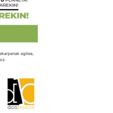
ekarpenak egitea,
oz.