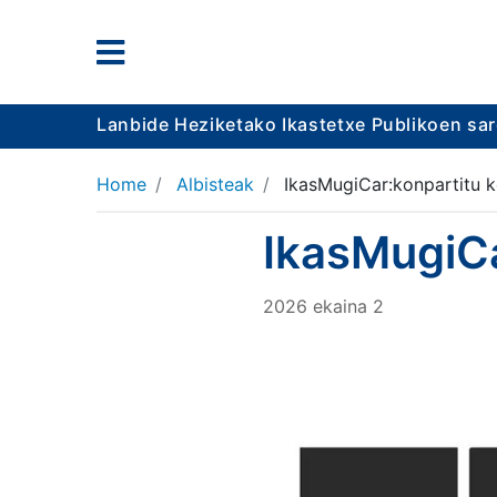
Lanbide Heziketako Ikastetxe Publikoen sa
Home
Albisteak
IkasMugiCar:konpartitu 
IkasMugiCa
2026
ekaina
2