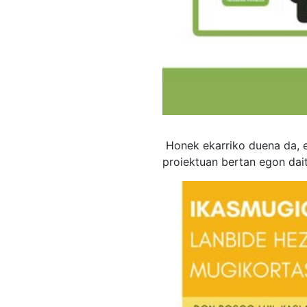
Honek ekarriko duena da, e
proiektuan bertan egon dai