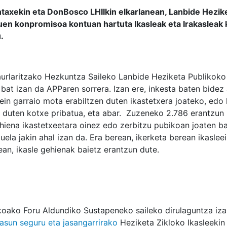
taxekin eta DonBosco LHIIkin elkarlanean, Lanbide Hezik
en konpromisoa kontuan hartuta Ikasleak eta Irakasleak
.
urlaritzako Hezkuntza Saileko Lanbide Heziketa Publikoko
bat izan da APParen sorrera. Izan ere, inkesta baten bidez
zein garraio mota erabiltzen duten ikastetxera joateko, ed
n duten kotxe pribatua, eta abar. Zuzeneko 2.786 erantzun 
ehiena ikastetxeetara oinez edo zerbitzu pubikoan joaten b
uela jakin ahal izan da. Era berean, ikerketa berean ikasle
an, ikasle gehienak baietz erantzun dute.
koako Foru Aldundiko Sustapeneko saileko dirulaguntza iza
asun seguru eta jasangarrirako
Heziketa Zikloko Ikasleekin 