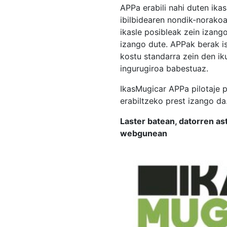
APPa erabili nahi duten ika
ibilbidearen nondik-norakoa
ikasle posibleak zein izang
izango dute. APPak berak i
kostu standarra zein den i
ingurugiroa babestuaz.
IkasMugicar APPa pilotaje 
erabiltzeko prest izango da
Laster batean, datorren 
webgunean