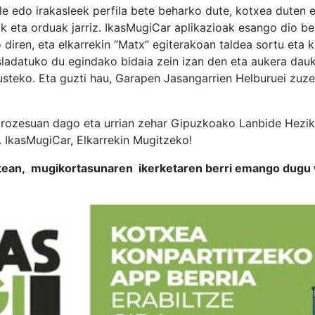
sle edo irakasleek perfila bete beharko dute, kotxea duten
k eta orduak jarriz. IkasMugiCar aplikazioak esango dio ber
o diren, eta elkarrekin “Matx” egiterakoan taldea sortu eta 
sladatuko du egindako bidaia zein izan den eta aukera dau
kusteko. Eta guzti hau, Garapen Jasangarrien Helburuei zu
prozesuan dago eta urrian zehar Gipuzkoako Lanbide Hezike
. IkasMugiCar, Elkarrekin Mugitzeko!
astean, mugikortasunaren ikerketaren berri emango dug