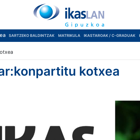
rea
SARTZEKO BALDINTZAK
MATRIKULA
IKASTAROAK / C-GRADUAK
kotxea
r:konpartitu kotxea