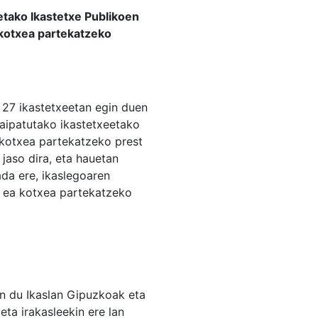
etako Ikastetxe Publikoen
 kotxea partekatzeko
 27 ikastetxeetan egin duen
 aipatutako ikastetxeetako
o kotxea partekatzeko prest
jaso dira, eta hauetan
ada ere, ikaslegoaren
ei ea kotxea partekatzeko
n du Ikaslan Gipuzkoak eta
eta irakasleekin ere lan