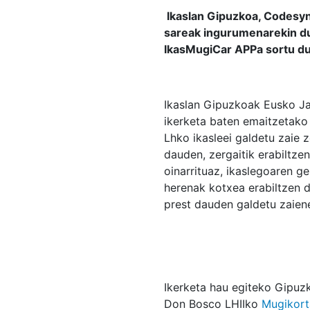
Ikaslan Gipuzkoa, Codesyn
sareak ingurumenarekin du
IkasMugiCar APPa sortu du
Ikaslan Gipuzkoak Eusko Ja
ikerketa baten emaitzetako 
Lhko ikasleei galdetu zaie 
dauden, zergaitik erabiltze
oinarrituaz, ikaslegoaren g
herenak kotxea erabiltzen d
prest dauden galdetu zaiene
Ikerketa hau egiteko Gipuz
Don Bosco LHIIko
Mugikort