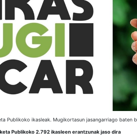
a Publikoko ikasleak. Mugikortasun jasangarriago baten b
eta Publikoko 2.792 ikasleen erantzunak jaso dira