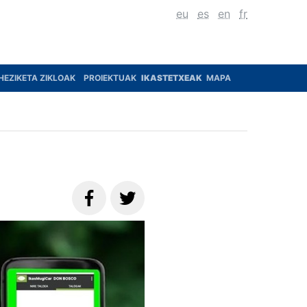
eu
es
en
fr
HEZIKETA ZIKLOAK
PROIEKTUAK
IKASTETXEAK
MAPA