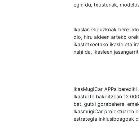
egin du, txostenak, modeloa
Ikaslan Gipuzkoak bere ildo
dio, hiru aldeen arteko or
ikastetxeetako ikasle eta i
nahi da, ikasleen jasangarr
IkasMugiCar APPa bereziki 
Ikasturte bakoitzean 12.000
bat, gutxi gorabehera, ema
IkasmugiCar proiektuaren e
estrategia inklusiboagoak 