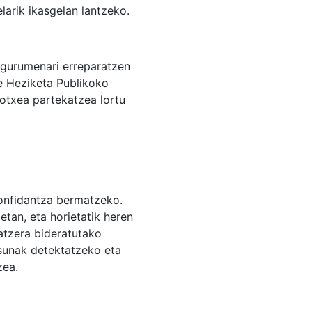
larik ikasgelan lantzeko.
ingurumenari erreparatzen
e Heziketa Publikoko
kotxea partekatzea lortu
konfidantza bermatzeko.
etan, eta horietatik heren
atzera bideratutako
sunak detektatzeko eta
zea.