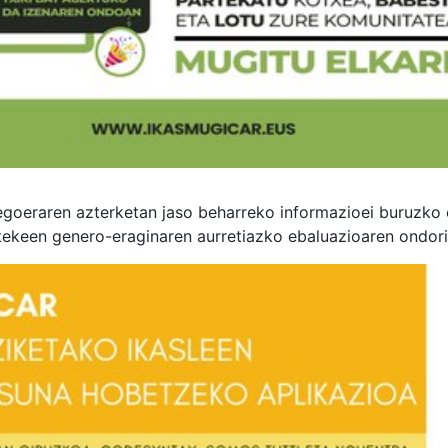
goeraren azterketan jaso beharreko informazioei buruzko 
tekeen genero-eraginaren aurretiazko ebaluazioaren ondori