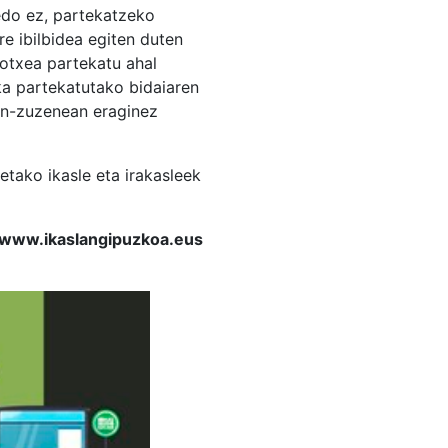
 edo ez, partekatzeko
e ibilbidea egiten duten
kotxea partekatu ahal
ka partekatutako bidaiaren
zen-zuzenean eraginez
tako ikasle eta irakasleek
u www.ikaslangipuzkoa.eus