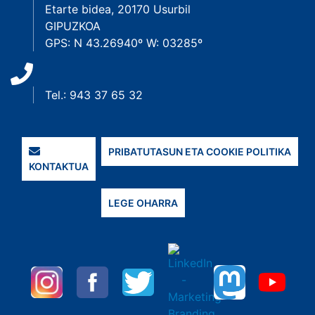
Etarte bidea, 20170 Usurbil
GIPUZKOA
GPS: N 43.26940º W: 03285º
Tel.: 943 37 65 32
PRIBATUTASUN ETA COOKIE POLITIKA
KONTAKTUA
LEGE OHARRA