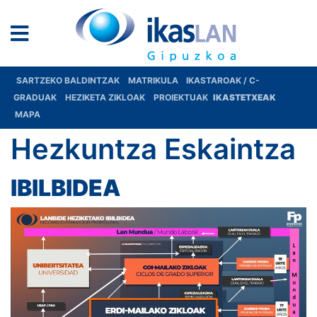
SARTZEKO BALDINTZAK
MATRIKULA
IKASTAROAK / C-
GRADUAK
HEZIKETA ZIKLOAK
PROIEKTUAK
IKASTETXEAK
MAPA
Hezkuntza Eskaintza
IBILBIDEA