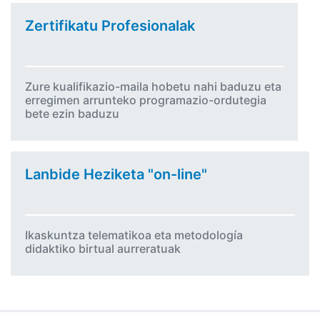
Zertifikatu Profesionalak
Zure kualifikazio-maila hobetu nahi baduzu eta
erregimen arrunteko programazio-ordutegia
bete ezin baduzu
Lanbide Heziketa "on-line"
Ikaskuntza telematikoa eta metodología
didaktiko birtual aurreratuak