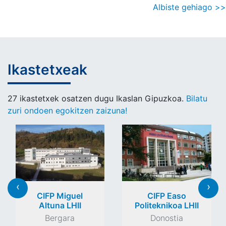
Albiste gehiago >>
Ikastetxeak
27 ikastetxek osatzen dugu Ikaslan Gipuzkoa.
Bilatu
zuri ondoen egokitzen zaizuna!
‹
›
CIFP Miguel
CIFP Easo
Altuna LHII
Politeknikoa LHII
Bergara
Donostia