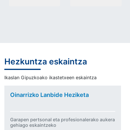
Hezkuntza eskaintza
Ikaslan Gipuzkoako ikastetxeen eskaintza
Oinarrizko Lanbide Heziketa
Garapen pertsonal eta profesionalerako aukera
gehiago eskaintzeko