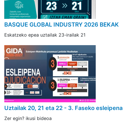
BASQUE GLOBAL INDUSTRY 2026 BEKAK
Eskatzeko epea uztailak 23-irailak 21
Uztailak 20, 21 eta 22 - 3. Faseko esleipena
Zer egin? ikusi bideoa