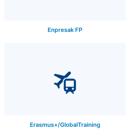
Enpresak FP
Erasmus+/GlobalTraining