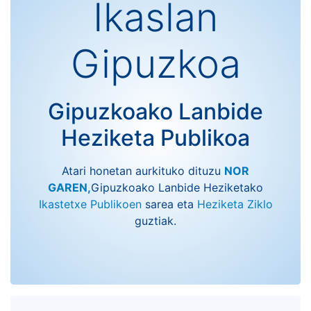
Ikaslan
Gipuzkoa
Gipuzkoako Lanbide
Heziketa Publikoa
Atari honetan aurkituko dituzu
NOR
GAREN
,
Gipuzkoako Lanbide Heziketako
Ikastetxe Publikoen
sarea eta
Heziketa Ziklo
guztiak.