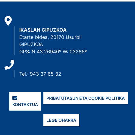
IKASLAN GIPUZKOA
Etarte bidea, 20170 Usurbil
GIPUZKOA
GPS: N 43.26940º W: 03285º
Tel.: 943 37 65 32
PRIBATUTASUN ETA COOKIE POLITIKA
KONTAKTUA
LEGE OHARRA