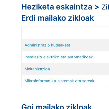
Heziketa eskaintza
>
Zi
Erdi mailako zikloak
Administrazio kudeaketa
Instalazio elektriko eta automatikoak
Mekanizazioa
Mikroinformatika-sistemak eta sareak
Goi mailako zikloak