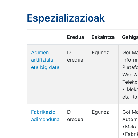
Espezializazioak
Eredua
Eskaintza
Gehiga
Adimen
D
Egunez
Goi Ma
artifiziala
eredua
Inform
eta big data
Plataf
Web Ap
Teleko
• Meka
eta Ro
Fabrikazio
D
Egunez
Goi Ma
adimenduna
eredua
Automa
•Mekat
•Fabri