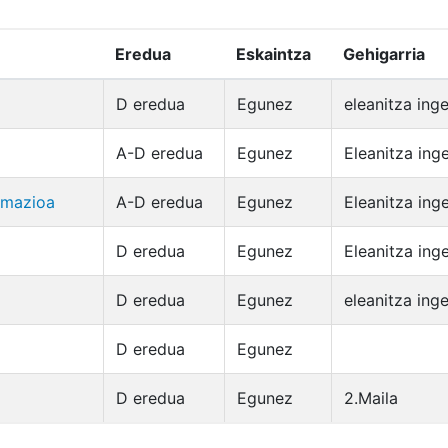
Eredua
Eskaintza
Gehigarria
D eredua
Egunez
eleanitza ing
A-D eredua
Egunez
Eleanitza ing
amazioa
A-D eredua
Egunez
Eleanitza ing
D eredua
Egunez
Eleanitza ing
D eredua
Egunez
eleanitza ing
D eredua
Egunez
D eredua
Egunez
2.Maila