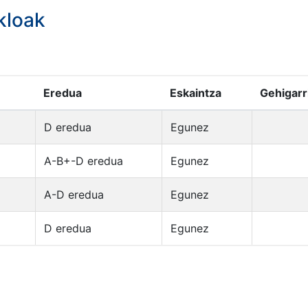
kloak
Eredua
Eskaintza
Gehigarr
D eredua
Egunez
A-B+-D eredua
Egunez
A-D eredua
Egunez
D eredua
Egunez