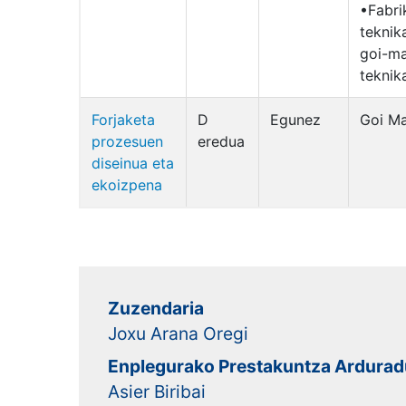
•Fabri
teknik
goi-ma
teknika
Forjaketa
D
Egunez
Goi Ma
prozesuen
eredua
diseinua eta
ekoizpena
Zuzendaria
Joxu Arana Oregi
Enplegurako Prestakuntza Ardura
Asier Biribai