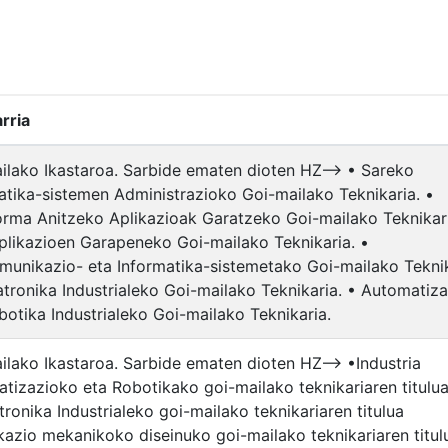
rria
ilako Ikastaroa. Sarbide ematen dioten HZ--> • Sareko
atika-sistemen Administrazioko Goi-mailako Teknikaria. •
orma Anitzeko Aplikazioak Garatzeko Goi-mailako Teknikari
likazioen Garapeneko Goi-mailako Teknikaria. •
munikazio- eta Informatika-sistemetako Goi-mailako Teknik
tronika Industrialeko Goi-mailako Teknikaria. • Automatiz
botika Industrialeko Goi-mailako Teknikaria.
ilako Ikastaroa. Sarbide ematen dioten HZ--> •Industria
tizazioko eta Robotikako goi-mailako teknikariaren titulu
ronika Industrialeko goi-mailako teknikariaren titulua
kazio mekanikoko diseinuko goi-mailako teknikariaren titul