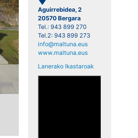
Aguirrebidea, 2
20570 Bergara
Tel.: 943 899 270
Tel.2: 943 899 273
info@maltuna.eus
www.maltuna.eus
Lanerako Ikastaroak