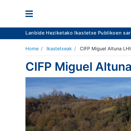
Lanbide Heziketako Ikastetxe Publikoen sa
Home
Ikastetxeak
CIFP Miguel Altuna LHI
CIFP Miguel Altuna