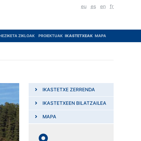
eu
es
en
fr
HEZIKETA ZIKLOAK
PROIEKTUAK
IKASTETXEAK
MAPA
IKASTETXE ZERRENDA
IKASTETXEEN BILATZAILEA
MAPA