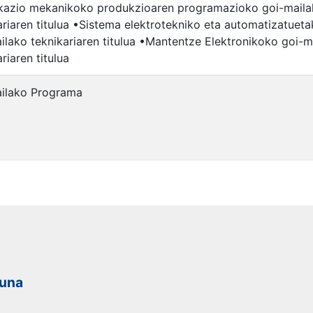
kazio mekanikoko produkzioaren programazioko goi-mail
ariaren titulua •Sistema elektrotekniko eta automatizatuet
ilako teknikariaren titulua •Mantentze Elektronikoko goi-m
riaren titulua
ilako Programa
duna