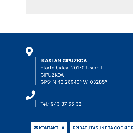
IKASLAN GIPUZKOA
Etarte bidea, 20170 Usurbil
GIPUZKOA
GPS: N 43.26940º W: 03285º
Tel.: 943 37 65 32
KONTAKTUA
PRIBATUTASUN ETA COOKIE 