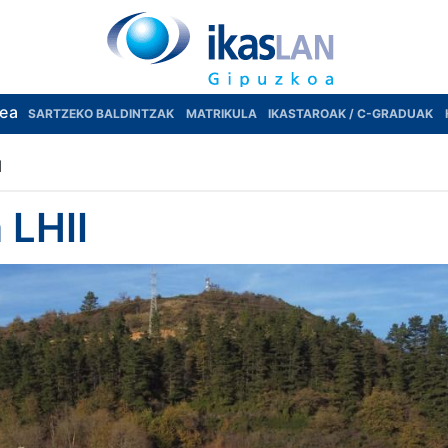
rea
SARTZEKO BALDINTZAK
MATRIKULA
IKASTAROAK / C-GRADUAK
I
 LHII