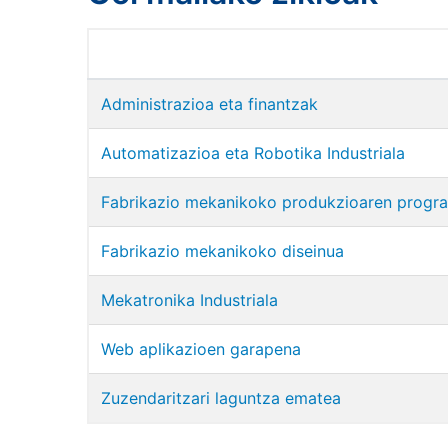
Administrazioa eta finantzak
Automatizazioa eta Robotika Industriala
Fabrikazio mekanikoko produkzioaren progr
Fabrikazio mekanikoko diseinua
Mekatronika Industriala
Web aplikazioen garapena
Zuzendaritzari laguntza ematea