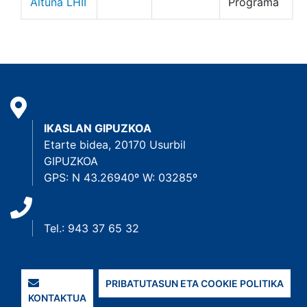
Altuna LHII
Programa
IKASLAN GIPUZKOA
Etarte bidea, 20170 Usurbil
GIPUZKOA
GPS: N 43.26940º W: 03285º
Tel.: 943 37 65 32
PRIBATUTASUN ETA COOKIE POLITIKA
KONTAKTUA