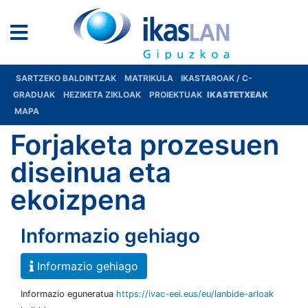
SARTZEKO BALDINTZAK
MATRIKULA
IKASTAROAK / C-
GRADUAK
HEZIKETA ZIKLOAK
PROIEKTUAK
IKASTETXEAK
MAPA
Forjaketa prozesuen
diseinua eta
ekoizpena
Informazio gehiago
Informazio gehiago
Informazio eguneratua
https://ivac-eei.eus/eu/lanbide-arloak