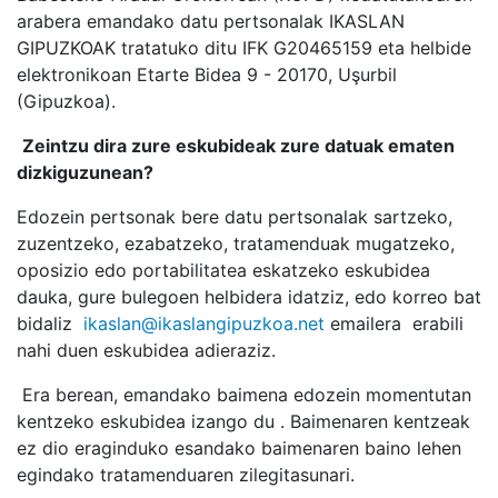
arabera emandako datu pertsonalak IKASLAN
GIPUZKOAK tratatuko ditu IFK G20465159 eta helbide
elektronikoan Etarte Bidea 9 - 20170, Uşurbil
(Gipuzkoa).
Zeintzu dira zure eskubideak zure datuak ematen
dizkiguzunean?
Edozein pertsonak bere datu pertsonalak sartzeko,
zuzentzeko, ezabatzeko, tratamenduak mugatzeko,
oposizio edo portabilitatea eskatzeko eskubidea
dauka, gure bulegoen helbidera idatziz, edo korreo bat
bidaliz
ikaslan@ikaslangipuzkoa.net
emailera erabili
nahi duen eskubidea adieraziz.
Era berean, emandako baimena edozein momentutan
kentzeko
e
skubidea izango du . Baimenaren kentzeak
ez dio eraginduko esandako baimenaren baino lehen
egindako tratamenduaren zilegitasunari.