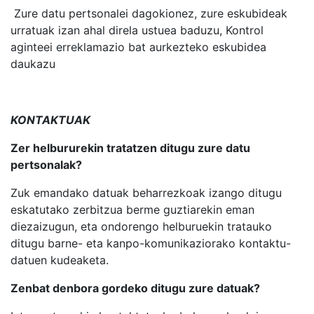
Zure datu pertsonalei dagokionez, zure eskubideak
urratuak izan ahal direla ustuea baduzu, Kontrol
aginteei erreklamazio bat aurkezteko eskubidea
daukazu
KONTAKTUAK
Zer helbururekin tratatzen ditugu zure datu
pertsonalak?
Zuk emandako datuak beharrezkoak izango ditugu
eskatutako zerbitzua berme guztiarekin eman
diezaizugun, eta ondorengo helburuekin tratauko
ditugu barne- eta kanpo-komunikaziorako kontaktu-
datuen kudeaketa.
Zenbat denbora gordeko ditugu zure datuak?