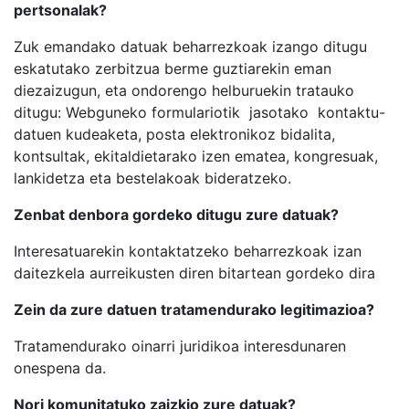
pertsonalak?
Zuk emandako datuak beharrezkoak izango ditugu
eskatutako zerbitzua berme guztiarekin eman
diezaizugun, eta ondorengo helburuekin tratauko
ditugu: Webguneko formulariotik jasotako kontaktu-
datuen kudeaketa, posta elektronikoz bidalita,
kontsultak, ekitaldietarako izen ematea, kongresuak,
lankidetza eta bestelakoak bideratzeko.
Zenbat denbora gordeko ditugu zure datuak?
Interesatuarekin kontaktatzeko beharrezkoak izan
daitezkela aurreikusten diren bitartean gordeko dira
Zein da zure datuen tratamendurako legitimazioa?
Tratamendurako oinarri juridikoa interesdunaren
onespena da.
Nori komunitatuko zaizkio zure datuak?