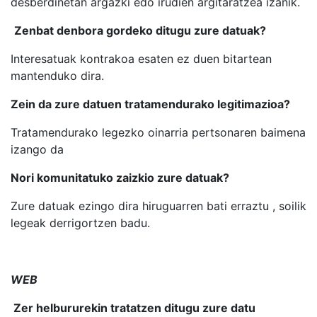
desberdinetan argazki edo irudien argitaratzea izanik.
Zenbat denbora gordeko ditugu zure datuak?
Interesatuak kontrakoa esaten ez duen bitartean
mantenduko dira.
Zein da zure datuen tratamendurako legitimazioa?
Tratamendurako legezko oinarria pertsonaren baimena
izango da
Nori komunitatuko zaizkio zure datuak?
Zure datuak ezingo dira hiruguarren bati erraztu , soilik
legeak derrigortzen badu.
WEB
Zer helbururekin tratatzen ditugu zure datu