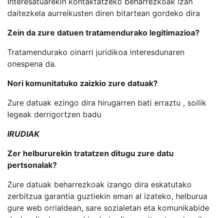
Interesatuarekin kontaktatzeko beharrezkoak izan
daitezkela aurreikusten diren bitartean gordeko dira
Zein da zure datuen tratamendurako legitimazioa?
Tratamendurako oinarri juridikoa interesdunaren
onespena da.
Nori komunitatuko zaizkio zure datuak?
Zure datuak ezingo dira hirugarren bati erraztu , soilik
legeak derrigortzen badu
IRUDIAK
Zer helbururekin tratatzen ditugu zure datu
pertsonalak?
Zure datuak beharrezkoak izango dira eskatutako
zerbitzua garantia guztiekin eman al izateko, helburua
gure web orrialdean, sare sozialetan eta komunikabide