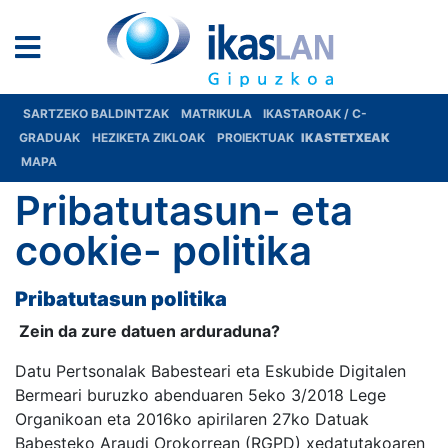
SARTZEKO BALDINTZAK
MATRIKULA
IKASTAROAK / C-
GRADUAK
HEZIKETA ZIKLOAK
PROIEKTUAK
IKASTETXEAK
MAPA
Pribatutasun- eta
cookie- politika
Pribatutasun politika
Zein da zure datuen arduraduna?
Datu Pertsonalak Babesteari eta Eskubide Digitalen
Bermeari buruzko abenduaren 5eko 3/2018 Lege
Organikoan eta 2016ko apirilaren 27ko Datuak
Babesteko Araudi Orokorrean (RGPD) xedatutakoaren