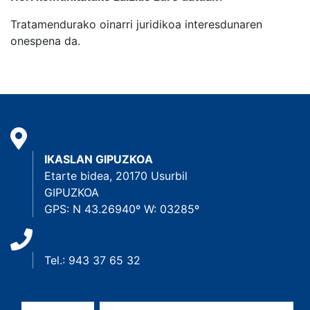
Tratamendurako oinarri juridikoa interesdunaren
onespena da.
IKASLAN GIPUZKOA
Etarte bidea, 20170 Usurbil
GIPUZKOA
GPS: N 43.26940º W: 03285º
Tel.: 943 37 65 32