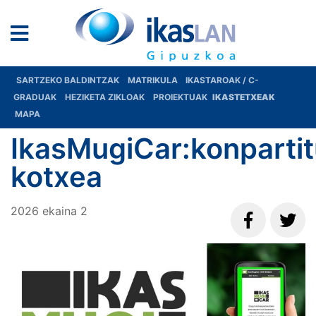
SARTZEKO BALDINTZAK
MATRIKULA
IKASTAROAK / C-
GRADUAK
HEZIKETA ZIKLOAK
PROIEKTUAK
IKASTETXEAK
MAPA
IkasMugiCar:konparti
kotxea
2026
ekaina
2