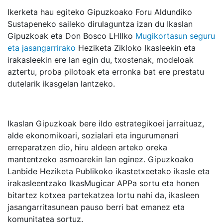
Ikerketa hau egiteko Gipuzkoako Foru Aldundiko
Sustapeneko saileko dirulaguntza izan du Ikaslan
Gipuzkoak eta Don Bosco LHIIko
Mugikortasun seguru
eta jasangarrirako
Heziketa Zikloko Ikasleekin eta
irakasleekin ere lan egin du, txostenak, modeloak
aztertu, proba pilotoak eta erronka bat ere prestatu
dutelarik ikasgelan lantzeko.
Ikaslan Gipuzkoak bere ildo estrategikoei jarraituaz,
alde ekonomikoari, sozialari eta ingurumenari
erreparatzen dio, hiru aldeen arteko oreka
mantentzeko asmoarekin lan eginez. Gipuzkoako
Lanbide Heziketa Publikoko ikastetxeetako ikasle eta
irakasleentzako IkasMugicar APPa sortu eta honen
bitartez kotxea partekatzea lortu nahi da, ikasleen
jasangarritasunean pauso berri bat emanez eta
komunitatea sortuz.