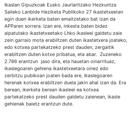
Ikaslan Gipuzkoak Eusko Jaurlaritzako Hezkuntza
Saileko Lanbide Heziketa Publikoko 27 ikastetxeetan
egin duen ikerketa baten emaitzetako bat izan da
APParen sorrera. Izan ere, inkesta baten bidez
aipatutako ikastetxeetako Lhko ikasleei galdetu zaie
zein garraio mota erabiltzen duten ikastetxera joateko,
edo kotxea partekatzeko prest dauden, zergaitik
erabiltzen duten kotxe pribatua, eta abar. Zuzeneko
2.786 erantzun jaso dira, eta hauetan oinarrituaz,
ikaslegoaren gehiena ikastetxeetara oinez edo
zerbitzu pubikoan joaten bada ere, ikaslegoaren
herenak kotxea erabiltzen duela jakin ahal izan da. Era
berean, ikerketa berean ikasleei ea kotxea
partekatzeko prest dauden galdetu zaienean, ikasle
gehienak baietz erantzun dute.