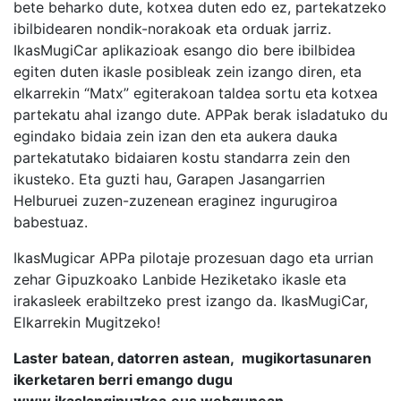
bete beharko dute, kotxea duten edo ez, partekatzeko
ibilbidearen nondik-norakoak eta orduak jarriz.
IkasMugiCar aplikazioak esango dio bere ibilbidea
egiten duten ikasle posibleak zein izango diren, eta
elkarrekin “Matx” egiterakoan taldea sortu eta kotxea
partekatu ahal izango dute. APPak berak isladatuko du
egindako bidaia zein izan den eta aukera dauka
partekatutako bidaiaren kostu standarra zein den
ikusteko. Eta guzti hau, Garapen Jasangarrien
Helburuei zuzen-zuzenean eraginez ingurugiroa
babestuaz.
IkasMugicar APPa pilotaje prozesuan dago eta urrian
zehar Gipuzkoako Lanbide Heziketako ikasle eta
irakasleek erabiltzeko prest izango da. IkasMugiCar,
Elkarrekin Mugitzeko!
Laster batean, datorren astean, mugikortasunaren
ikerketaren berri emango dugu