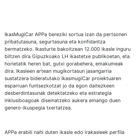
IkasMugiCar APPa bereziki sortua izan da pertsonen
pribatutasuna, segurtasuna eta konfidantza
bermatzeko. Ikasturte bakoitzean 12.000 ikasle inguru
biltzen dira Gipuzkoako LH ikastetxe publikoetan, eta
horietatik heren bat, gutxi gorabehera, emakumeak
dira. Ikasleen artean mugikortasun jasangarria
sustatzera bideratutako IkasmugiCar proiektuaren
esparruan funtsezkotzat jo da egon daitezkeen
desberdintasunak detektatzeko eta estrategia
inklusiboagoak diseinatzeko aukera emango duen
genero-ikuspegia txertatzea.
APPa erabili nahi duten ikasle edo irakasleek perfila