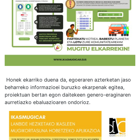
Honek ekarriko duena da, egoeraren azterketan jaso
beharreko informazioei buruzko ekarpenak egitea,
proiektuan bertan egon daitekeen genero-eraginaren
aurretiazko ebaluazioaren ondorioz.