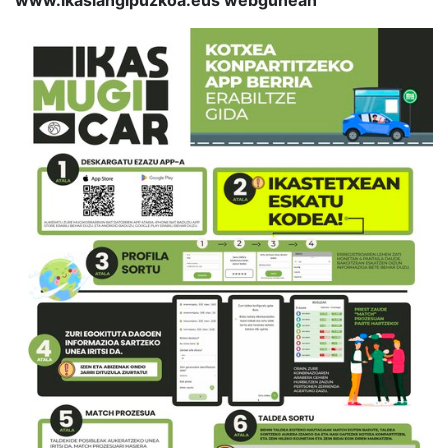
www.ikaslangipuzkoa.eus webgunean