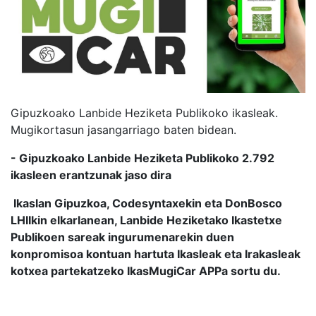
Gipuzkoako Lanbide Heziketa Publikoko ikasleak.
Mugikortasun jasangarriago baten bidean.
- Gipuzkoako Lanbide Heziketa Publikoko 2.792
ikasleen erantzunak jaso dira
Ikaslan Gipuzkoa, Codesyntaxekin eta DonBosco
LHIIkin elkarlanean, Lanbide Heziketako Ikastetxe
Publikoen sareak ingurumenarekin duen
konpromisoa kontuan hartuta Ikasleak eta Irakasleak
kotxea partekatzeko IkasMugiCar APPa sortu du.