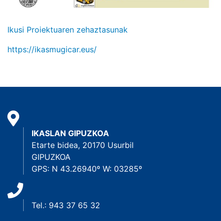
Ikusi Proiektuaren zehaztasunak
https://ikasmugicar.eus/
IKASLAN GIPUZKOA
Etarte bidea, 20170 Usurbil
GIPUZKOA
GPS: N 43.26940º W: 03285º
Tel.: 943 37 65 32