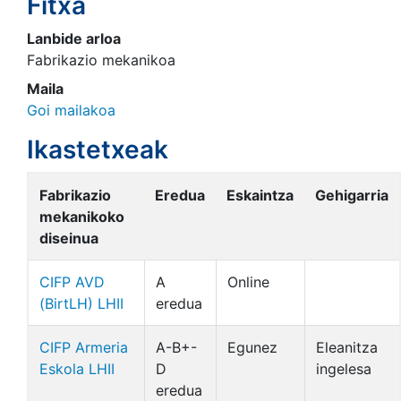
Fitxa
Lanbide arloa
Fabrikazio mekanikoa
Maila
Goi mailakoa
Ikastetxeak
Fabrikazio
Eredua
Eskaintza
Gehigarria
mekanikoko
diseinua
CIFP AVD
A
Online
(BirtLH) LHII
eredua
CIFP Armeria
A-B+-
Egunez
Eleanitza
Eskola LHII
D
ingelesa
eredua