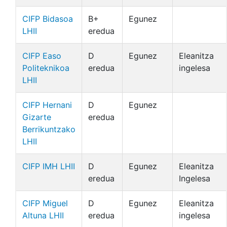
CIFP Bidasoa
B+
Egunez
LHII
eredua
CIFP Easo
D
Egunez
Eleanitza
Politeknikoa
eredua
ingelesa
LHII
CIFP Hernani
D
Egunez
Gizarte
eredua
Berrikuntzako
LHII
CIFP IMH LHII
D
Egunez
Eleanitza
eredua
Ingelesa
CIFP Miguel
D
Egunez
Eleanitza
Altuna LHII
eredua
ingelesa