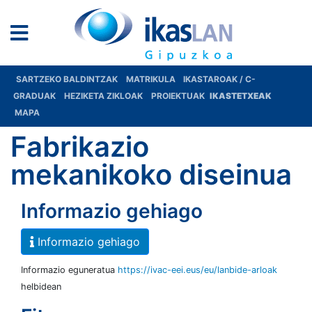
SARTZEKO BALDINTZAK
MATRIKULA
IKASTAROAK / C-
GRADUAK
HEZIKETA ZIKLOAK
PROIEKTUAK
IKASTETXEAK
MAPA
Fabrikazio
mekanikoko diseinua
Informazio gehiago
Informazio gehiago
Informazio eguneratua
https://ivac-eei.eus/eu/lanbide-arloak
helbidean