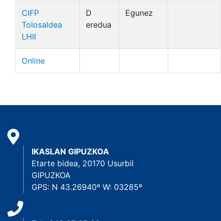
CIFP
D
Egunez
Tolosaldea
eredua
LHII
Online
IKASLAN GIPUZKOA
Etarte bidea, 20170 Usurbil
GIPUZKOA
GPS: N 43.26940º W: 03285º