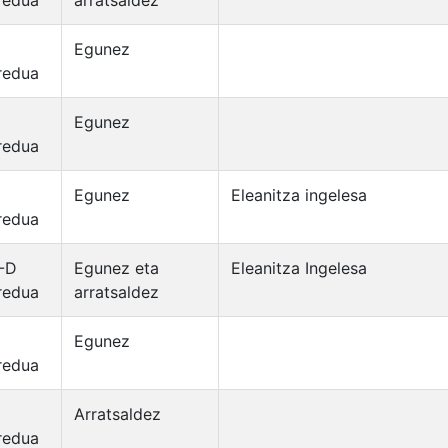
redua
arratsaldez
Egunez
redua
Egunez
redua
Egunez
Eleanitza ingelesa
redua
-D
Egunez eta
Eleanitza Ingelesa
redua
arratsaldez
Egunez
redua
Arratsaldez
redua