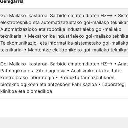
Gehigarria
Goi Mailako Ikastaroa. Sarbide ematen dioten HZ--> • Sis
elektrotekniko eta automatizatuetako goi-mailako teknikar
Automatizazioko eta robotika industrialeko goi-mailako
teknikaria. • Mekatronika Industrialeko goi-mailako teknika
Telekomunikazio- eta informatika-sistemetako goi-mailak
teknikaria. • Mantentze elektronikoko goi-mailako teknikar
Goi Mailako Ikastaroa. Sarbide ematen dioten HZ--> • Ana
Patologikoa eta Zitodiagnosia • Analisirako eta kalitate-
kontrolerako laborategia • Produktu farmazeutikoen,
bioteknologikoen eta antzekoen Fabrikazioa • Laborategi
klinikoa eta biomedikoa