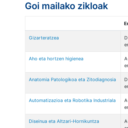
Goi mailako zikloak
E
Gizarteratzea
D
e
Aho eta hortzen higienea
A
e
Anatomia Patologikoa eta Zitodiagnosia
D
e
Automatizazioa eta Robotika Industriala
A
e
Diseinua eta Altzari-Hornikuntza
A