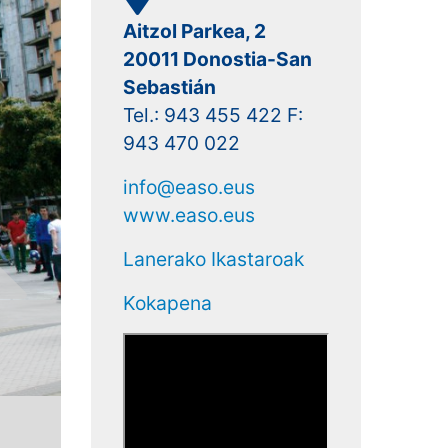
Aitzol Parkea, 2
20011 Donostia-San
Sebastián
Tel.: 943 455 422 F:
943 470 022
info@easo.eus
www.easo.eus
Lanerako Ikastaroak
Kokapena