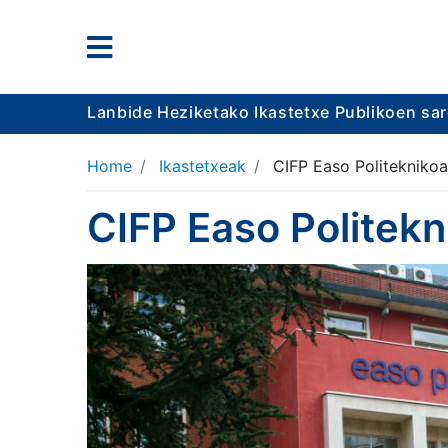
Lanbide Heziketako Ikastetxe Publikoen sa
Home
Ikastetxeak
CIFP Easo Politeknikoa
CIFP Easo Politekn