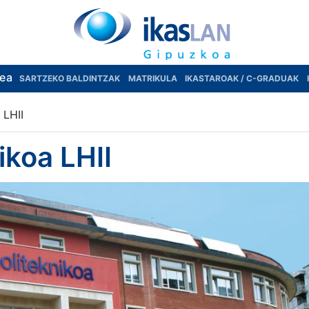
rea
SARTZEKO BALDINTZAK
MATRIKULA
IKASTAROAK / C-GRADUAK
 LHII
ikoa LHII