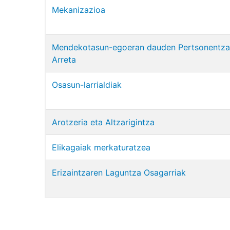
Mekanizazioa
Mendekotasun-egoeran dauden Pertsonentz
Arreta
Osasun-larrialdiak
Arotzeria eta Altzarigintza
Elikagaiak merkaturatzea
Erizaintzaren Laguntza Osagarriak