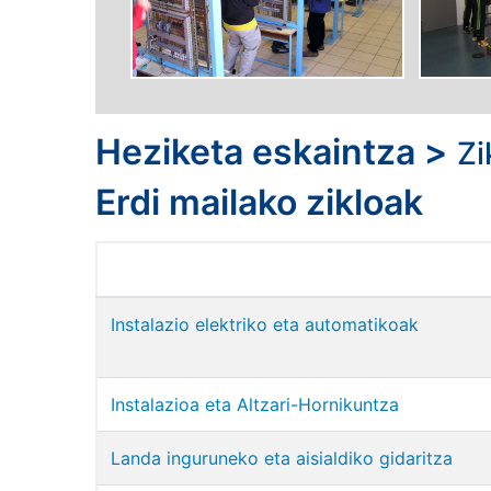
Heziketa eskaintza
>
Zi
Erdi mailako zikloak
Instalazio elektriko eta automatikoak
Instalazioa eta Altzari-Hornikuntza
Landa inguruneko eta aisialdiko gidaritza