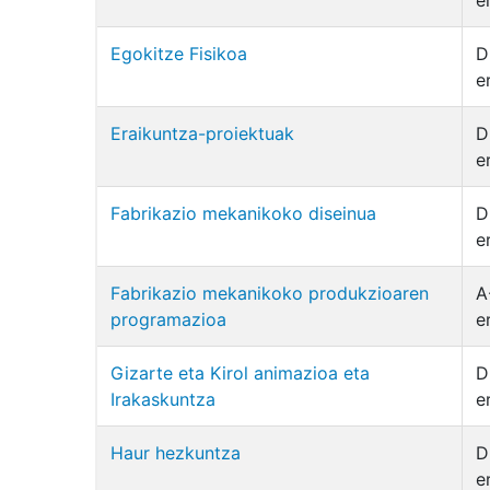
e
Egokitze Fisikoa
D
e
Eraikuntza-proiektuak
D
e
Fabrikazio mekanikoko diseinua
D
e
Fabrikazio mekanikoko produkzioaren
A
programazioa
e
Gizarte eta Kirol animazioa eta
D
Irakaskuntza
e
Haur hezkuntza
D
e