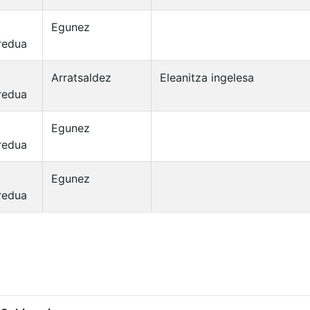
Egunez
redua
Arratsaldez
Eleanitza ingelesa
redua
Egunez
redua
Egunez
redua