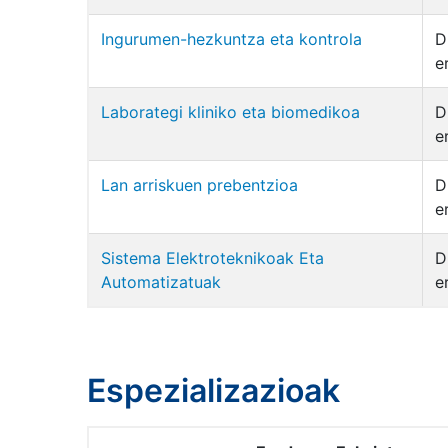
Ingurumen-hezkuntza eta kontrola
D
e
Laborategi kliniko eta biomedikoa
D
e
Lan arriskuen prebentzioa
D
e
Sistema Elektroteknikoak Eta
D
Automatizatuak
e
Espezializazioak