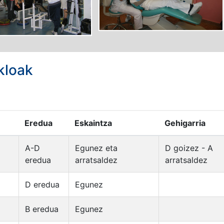
kloak
Eredua
Eskaintza
Gehigarria
A-D
Egunez eta
D goizez - A
eredua
arratsaldez
arratsaldez
D eredua
Egunez
B eredua
Egunez