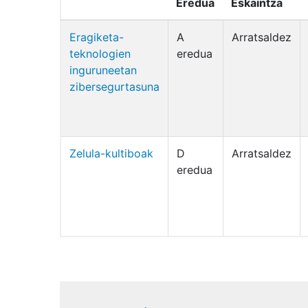
Eredua
Eskaintza
Eragiketa-
A
Arratsaldez
teknologien
eredua
inguruneetan
zibersegurtasuna
Zelula-kultiboak
D
Arratsaldez
eredua