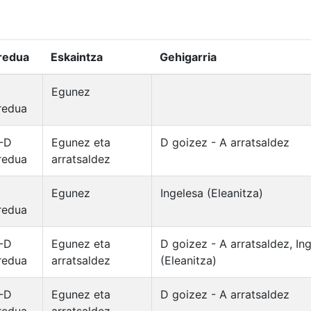
redua
Eskaintza
Gehigarria
Egunez
redua
-D
Egunez eta
D goizez - A arratsaldez
redua
arratsaldez
Egunez
Ingelesa (Eleanitza)
redua
-D
Egunez eta
D goizez - A arratsaldez, In
redua
arratsaldez
(Eleanitza)
-D
Egunez eta
D goizez - A arratsaldez