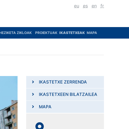
eu
es
en
fr
HEZIKETA ZIKLOAK
PROIEKTUAK
IKASTETXEAK
MAPA
IKASTETXE ZERRENDA
IKASTETXEEN BILATZAILEA
MAPA