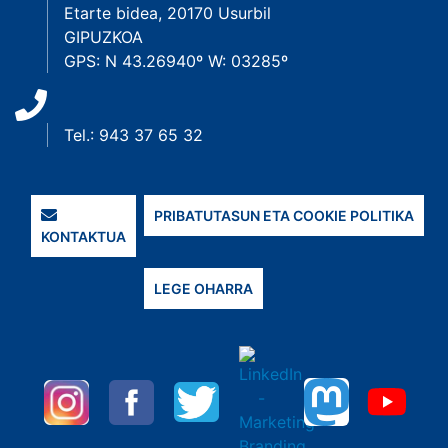
Etarte bidea, 20170 Usurbil
GIPUZKOA
GPS: N 43.26940º W: 03285º
Tel.: 943 37 65 32
PRIBATUTASUN ETA COOKIE POLITIKA
KONTAKTUA
LEGE OHARRA