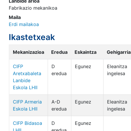
Lanbide arloa
Fabrikazio mekanikoa
Maila
Erdi mailakoa
Ikastetxeak
Mekanizazioa
Eredua
Eskaintza
Gehigarria
CIFP
D
Egunez
Eleanitza
Aretxabaleta
eredua
ingelesa
Lanbide
Eskola LHII
CIFP Armeria
A-D
Egunez
Eleanitza
Eskola LHII
eredua
ingelesa
CIFP Bidasoa
D
Egunez
LHII
eredua