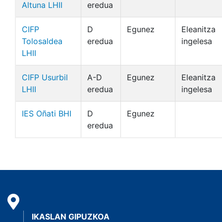
Altuna LHII
eredua
CIFP
D
Egunez
Eleanitza
Tolosaldea
eredua
ingelesa
LHII
CIFP Usurbil
A-D
Egunez
Eleanitza
LHII
eredua
ingelesa
IES Oñati BHI
D
Egunez
eredua
IKASLAN GIPUZKOA