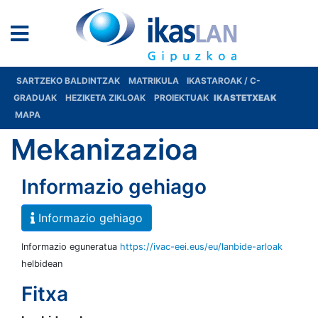
SARTZEKO BALDINTZAK
MATRIKULA
IKASTAROAK / C-
GRADUAK
HEZIKETA ZIKLOAK
PROIEKTUAK
IKASTETXEAK
MAPA
Mekanizazioa
Informazio gehiago
Informazio gehiago
Informazio eguneratua
https://ivac-eei.eus/eu/lanbide-arloak
helbidean
Fitxa