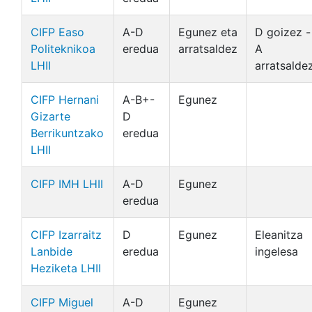
CIFP Easo
A-D
Egunez eta
D goizez -
Politeknikoa
eredua
arratsaldez
A
LHII
arratsalde
CIFP Hernani
A-B+-
Egunez
Gizarte
D
Berrikuntzako
eredua
LHII
CIFP IMH LHII
A-D
Egunez
eredua
CIFP Izarraitz
D
Egunez
Eleanitza
Lanbide
eredua
ingelesa
Heziketa LHII
CIFP Miguel
A-D
Egunez