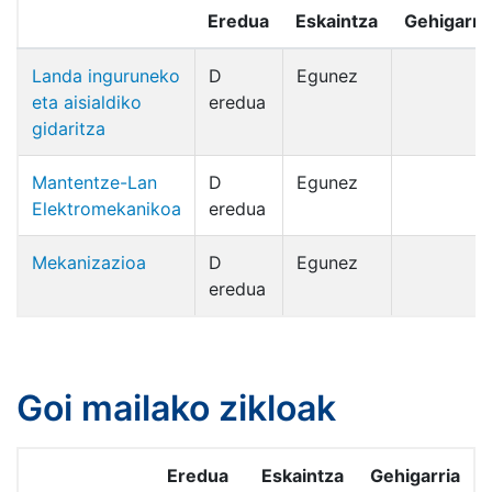
Eredua
Eskaintza
Gehigarri
Landa inguruneko
D
Egunez
eta aisialdiko
eredua
gidaritza
Mantentze-Lan
D
Egunez
Elektromekanikoa
eredua
Mekanizazioa
D
Egunez
eredua
Goi mailako zikloak
Eredua
Eskaintza
Gehigarria