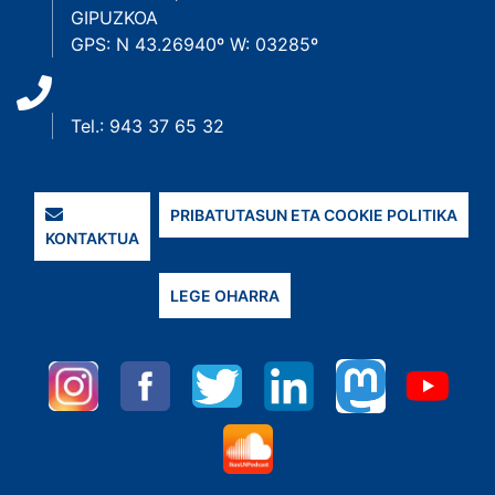
GIPUZKOA
GPS: N 43.26940º W: 03285º
Tel.: 943 37 65 32
PRIBATUTASUN ETA COOKIE POLITIKA
KONTAKTUA
LEGE OHARRA