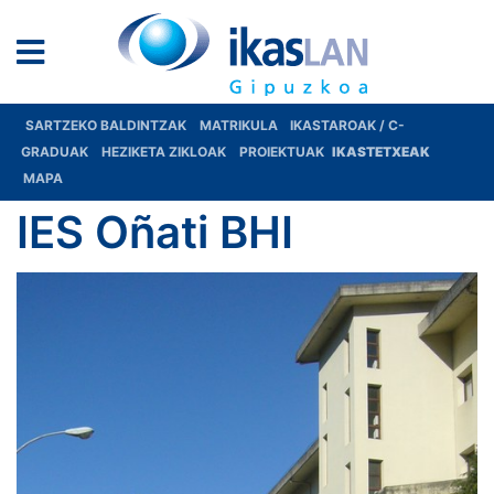
SARTZEKO BALDINTZAK
MATRIKULA
IKASTAROAK / C-
GRADUAK
HEZIKETA ZIKLOAK
PROIEKTUAK
IKASTETXEAK
MAPA
IES Oñati BHI