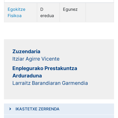
Egokitze
D
Egunez
Fisikoa
eredua
Zuzendaria
Itziar Agirre Vicente
Enplegurako Prestakuntza
Arduraduna
Larraitz Barandiaran Garmendia
IKASTETXE ZERRENDA