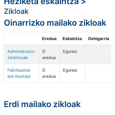
Heziketa eskaintza
>
Zikloak
Oinarrizko mailako zikloak
Eredua
Eskaintza
Gehigarria
Administrazio-
D
Egunez
zerbitzuak
eredua
Fabrikazioa
D
Egunez
eta muntaia
eredua
Erdi mailako zikloak