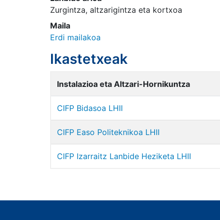
Zurgintza, altzarigintza eta kortxoa
Maila
Erdi mailakoa
Ikastetxeak
Instalazioa eta Altzari-Hornikuntza
CIFP Bidasoa LHII
CIFP Easo Politeknikoa LHII
CIFP Izarraitz Lanbide Heziketa LHII