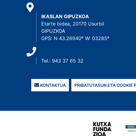
IKASLAN GIPUZKOA
Etarte bidea, 20170 Usurbil
GIPUZKOA
GPS: N 43.26940º W: 03285º
Tel.: 943 37 65 32
KONTAKTUA
PRIBATUTASUN ETA COOKIE 