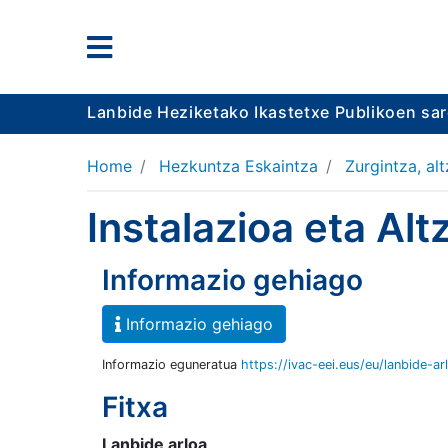
Lanbide Heziketako Ikastetxe Publikoen sa
Home
Hezkuntza Eskaintza
Zurgintza, al
Instalazioa eta Al
Informazio gehiago
Informazio gehiago
Informazio eguneratua
https://ivac-eei.eus/eu/lanbide-ar
Fitxa
Lanbide arloa