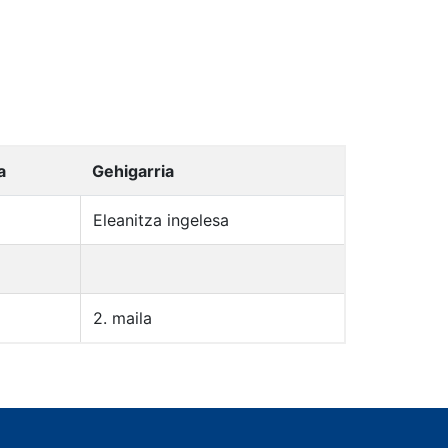
a
Gehigarria
Eleanitza ingelesa
2. maila