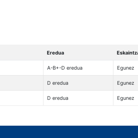
Eredua
Eskaintz
A-B+-D eredua
Egunez
D eredua
Egunez
D eredua
Egunez