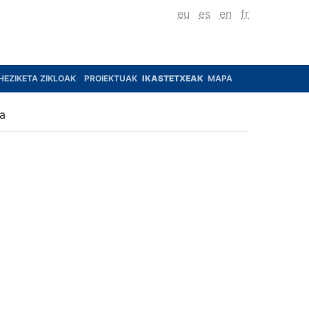
eu
es
en
fr
HEZIKETA ZIKLOAK
PROIEKTUAK
IKASTETXEAK
MAPA
za