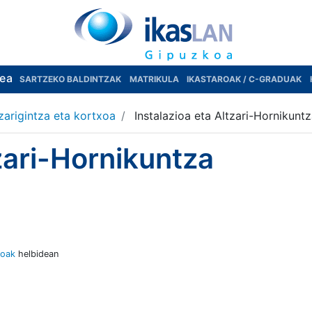
rea
SARTZEKO BALDINTZAK
MATRIKULA
IKASTAROAK / C-GRADUAK
tzarigintza eta kortxoa
Instalazioa eta Altzari-Hornikunt
tzari-Hornikuntza
loak
helbidean