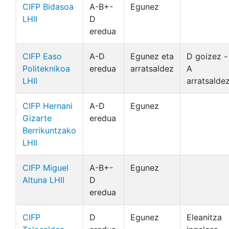
CIFP Bidasoa
A-B+-
Egunez
LHII
D
eredua
CIFP Easo
A-D
Egunez eta
D goizez -
Politeknikoa
eredua
arratsaldez
A
LHII
arratsalde
CIFP Hernani
A-D
Egunez
Gizarte
eredua
Berrikuntzako
LHII
CIFP Miguel
A-B+-
Egunez
Altuna LHII
D
eredua
CIFP
D
Egunez
Eleanitza