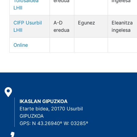
Tolosaldea
eredua
ingelesa
LHII
CIFP Usurbil
A-D
Egunez
Eleanitza
LHII
eredua
ingelesa
Online
IKASLAN GIPUZKOA
Etarte bidea, 20170 Usurbil
GIPUZKOA
GPS: N 43.26940º W: 03285º