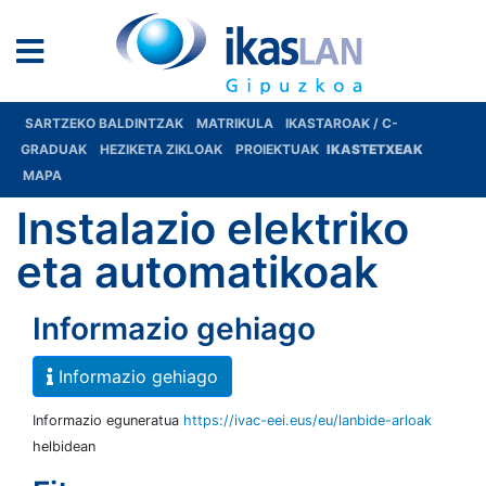
SARTZEKO BALDINTZAK
MATRIKULA
IKASTAROAK / C-
GRADUAK
HEZIKETA ZIKLOAK
PROIEKTUAK
IKASTETXEAK
MAPA
Instalazio elektriko
eta automatikoak
Informazio gehiago
Informazio gehiago
Informazio eguneratua
https://ivac-eei.eus/eu/lanbide-arloak
helbidean