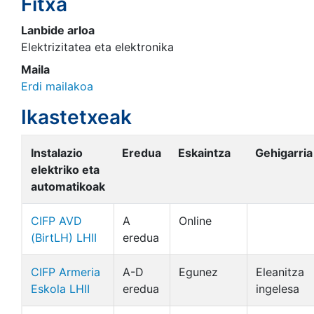
Fitxa
Lanbide arloa
Elektrizitatea eta elektronika
Maila
Erdi mailakoa
Ikastetxeak
Instalazio
Eredua
Eskaintza
Gehigarria
elektriko eta
automatikoak
CIFP AVD
A
Online
(BirtLH) LHII
eredua
CIFP Armeria
A-D
Egunez
Eleanitza
Eskola LHII
eredua
ingelesa