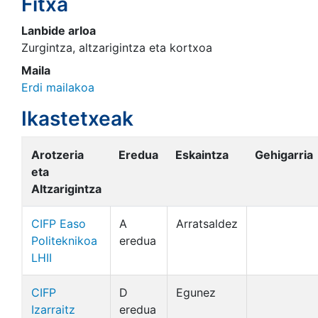
Fitxa
Lanbide arloa
Zurgintza, altzarigintza eta kortxoa
Maila
Erdi mailakoa
Ikastetxeak
Arotzeria
Eredua
Eskaintza
Gehigarria
eta
Altzarigintza
CIFP Easo
A
Arratsaldez
Politeknikoa
eredua
LHII
CIFP
D
Egunez
Izarraitz
eredua