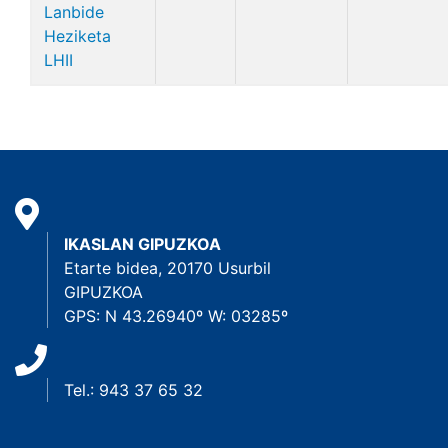
Lanbide
Heziketa
LHII
IKASLAN GIPUZKOA
Etarte bidea, 20170 Usurbil
GIPUZKOA
GPS: N 43.26940º W: 03285º
Tel.: 943 37 65 32