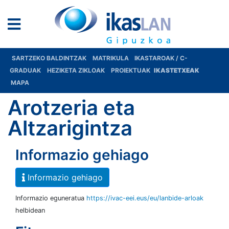
SARTZEKO BALDINTZAK
MATRIKULA
IKASTAROAK / C-
GRADUAK
HEZIKETA ZIKLOAK
PROIEKTUAK
IKASTETXEAK
MAPA
Arotzeria eta
Altzarigintza
Informazio gehiago
Informazio gehiago
Informazio eguneratua
https://ivac-eei.eus/eu/lanbide-arloak
helbidean