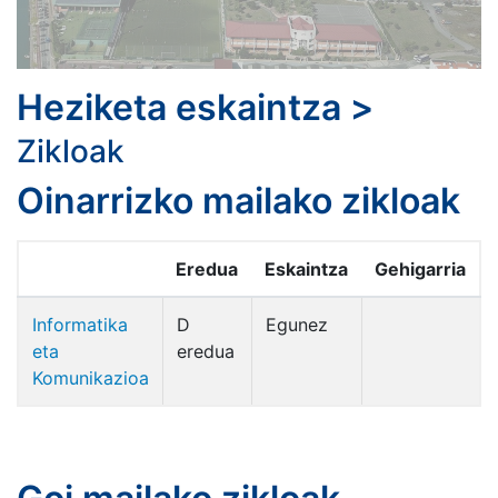
Heziketa eskaintza
>
Zikloak
Oinarrizko mailako zikloak
Eredua
Eskaintza
Gehigarria
Informatika
D
Egunez
eta
eredua
Komunikazioa