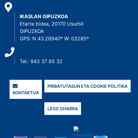
IKASLAN GIPUZKOA
Etarte bidea, 20170 Usurbil
GIPUZKOA
GPS: N 43.26940º W: 03285º
Tel.: 943 37 65 32
PRIBATUTASUN ETA COOKIE POLITIKA
KONTAKTUA
LEGE OHARRA