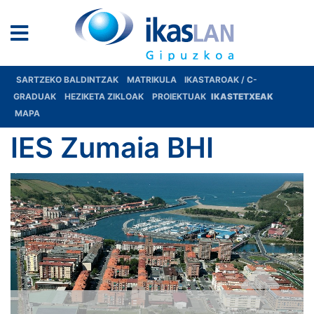
SARTZEKO BALDINTZAK
MATRIKULA
IKASTAROAK / C-
GRADUAK
HEZIKETA ZIKLOAK
PROIEKTUAK
IKASTETXEAK
MAPA
IES Zumaia BHI