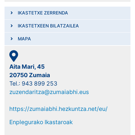
IKASTETXE ZERRENDA
IKASTETXEEN BILATZAILEA
MAPA
Aita Mari, 45
20750 Zumaia
Tel.: 943 899 253
zuzendaritza@zumaiabhi.eus
https://zumaiabhi.hezkuntza.net/eu/
Enplegurako Ikastaroak