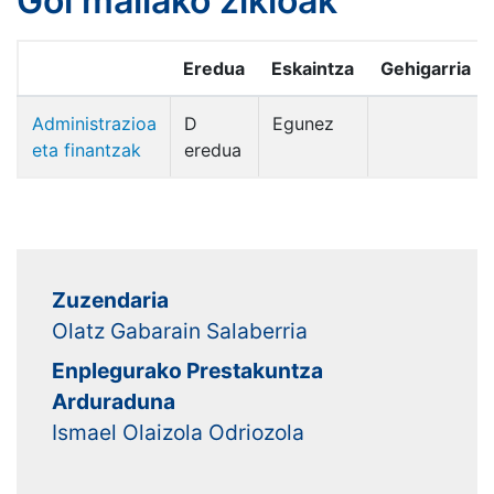
Goi mailako zikloak
Eredua
Eskaintza
Gehigarria
Administrazioa
D
Egunez
eta finantzak
eredua
Zuzendaria
Olatz Gabarain Salaberria
Enplegurako Prestakuntza
Arduraduna
Ismael Olaizola Odriozola