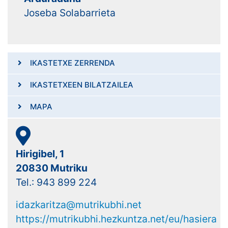
Joseba Solabarrieta
IKASTETXE ZERRENDA
IKASTETXEEN BILATZAILEA
MAPA
Hirigibel, 1
20830 Mutriku
Tel.: 943 899 224
idazkaritza@mutrikubhi.net
https://mutrikubhi.hezkuntza.net/eu/hasiera