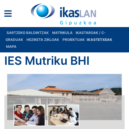
SARTZEKO BALDINTZAK
MATRIKULA
IKASTAROAK / C-
GRADUAK
HEZIKETA ZIKLOAK
PROIEKTUAK
IKASTETXEAK
MAPA
IES Mutriku BHI