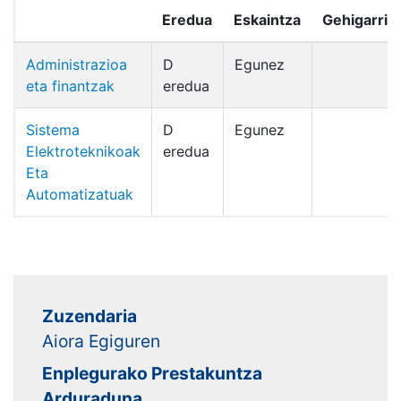
Eredua
Eskaintza
Gehigarria
Administrazioa
D
Egunez
eta finantzak
eredua
Sistema
D
Egunez
Elektroteknikoak
eredua
Eta
Automatizatuak
Zuzendaria
Aiora Egiguren
Enplegurako Prestakuntza
Arduraduna