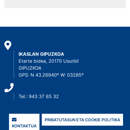
IKASLAN GIPUZKOA
Etarte bidea, 20170 Usurbil
GIPUZKOA
GPS: N 43.26940º W: 03285º
Tel.: 943 37 65 32
PRIBATUTASUN ETA COOKIE POLITIKA
KONTAKTUA