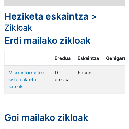
Heziketa eskaintza
>
Zikloak
Erdi mailako zikloak
Eredua
Eskaintza
Gehigarri
Mikroinformatika-
D
Egunez
sistemak eta
eredua
sareak
Goi mailako zikloak