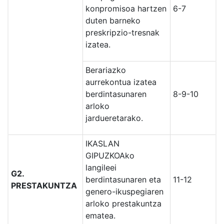
konpromisoa hartzen
6-7
duten barneko
preskripzio-tresnak
izatea.
Berariazko
aurrekontua izatea
berdintasunaren
8-9-10
arloko
jardueretarako.
IKASLAN
GIPUZKOAko
langileei
G2.
berdintasunaren eta
11-12
PRESTAKUNTZA
genero-ikuspegiaren
arloko prestakuntza
ematea.