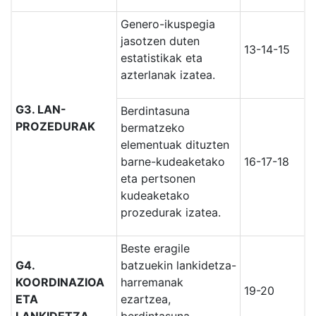
Genero-ikuspegia
jasotzen duten
13-14-15
estatistikak eta
azterlanak izatea.
G3. LAN-
Berdintasuna
PROZEDURAK
bermatzeko
elementuak dituzten
barne-kudeaketako
16-17-18
eta pertsonen
kudeaketako
prozedurak izatea.
Beste eragile
G4.
batzuekin lankidetza-
KOORDINAZIOA
harremanak
19-20
ETA
ezartzea,