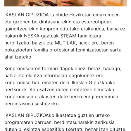
IKASLAN GIPUZKOA Lanbide Heziketan emakumeen
eta gizonen berdintasunarekin eta estereotipoak
gainditzearekin konprometitutako erakundea, baina ez
bakarrik NESKA gazteak STEAM familietara
hurbiltzeko, baizik eta MUTILAK, haiek ere, beren
bokazioetan familia profesional feminizatuetan sartu
ahal izateko.
Konpromisoaren formari dagokionez, beraz, badago,
nahiz eta ekintza informalari dagokionez ere
konpromiso hori ematen dela: Ikaslan Gipuzkoako
pertsonek eta osatzen duten entitateak benetako
konpromisoa erakusten dute beren eragin-eremuan
berdintasuna sustatzeko.
IKASLAN GIPUZKOAko ikastetxe guztien urteko
programaren barruan, berdintasunarekin zerikusia
duten bi ekintza espezifiko txertatu behar izan dituzte,