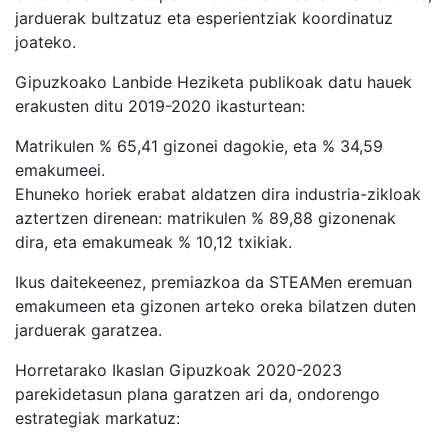
jarduerak bultzatuz eta esperientziak koordinatuz
joateko.
Gipuzkoako Lanbide Heziketa publikoak datu hauek
erakusten ditu 2019-2020 ikasturtean:
Matrikulen % 65,41 gizonei dagokie, eta % 34,59
emakumeei.
Ehuneko horiek erabat aldatzen dira industria-zikloak
aztertzen direnean: matrikulen % 89,88 gizonenak
dira, eta emakumeak % 10,12 txikiak.
Ikus daitekeenez, premiazkoa da STEAMen eremuan
emakumeen eta gizonen arteko oreka bilatzen duten
jarduerak garatzea.
Horretarako Ikaslan Gipuzkoak 2020-2023
parekidetasun plana garatzen ari da, ondorengo
estrategiak markatuz: