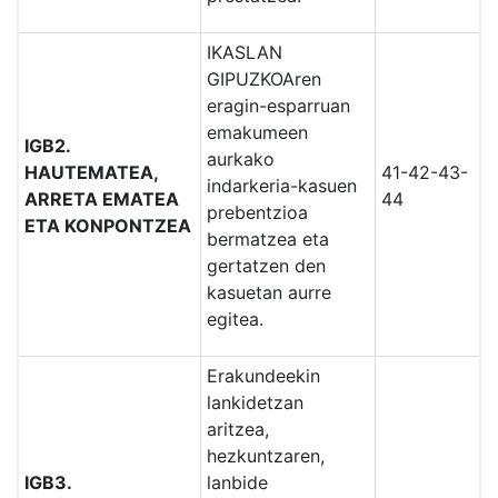
IKASLAN
GIPUZKOAren
eragin-esparruan
emakumeen
IGB2.
aurkako
HAUTEMATEA,
41-42-43-
indarkeria-kasuen
ARRETA EMATEA
44
prebentzioa
ETA KONPONTZEA
bermatzea eta
gertatzen den
kasuetan aurre
egitea.
Erakundeekin
lankidetzan
aritzea,
hezkuntzaren,
IGB3.
lanbide