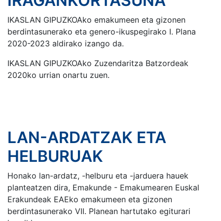
IRAGANKORTASUNA
IKASLAN GIPUZKOAko emakumeen eta gizonen
berdintasunerako eta genero-ikuspegirako I. Plana
2020-2023 aldirako izango da.
IKASLAN GIPUZKOAko Zuzendaritza Batzordeak
2020ko urrian onartu zuen.
LAN-ARDATZAK ETA
HELBURUAK
Honako lan-ardatz, -helburu eta -jarduera hauek
planteatzen dira, Emakunde - Emakumearen Euskal
Erakundeak EAEko emakumeen eta gizonen
berdintasunerako VII. Planean hartutako egiturari