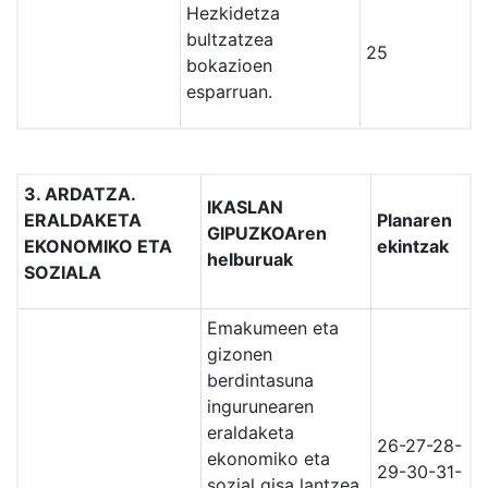
Hezkidetza
bultzatzea
25
bokazioen
esparruan.
3. ARDATZA.
IKASLAN
ERALDAKETA
Planaren
GIPUZKOAren
EKONOMIKO ETA
ekintzak
helburuak
SOZIALA
Emakumeen eta
gizonen
berdintasuna
ingurunearen
eraldaketa
26-27-28-
ekonomiko eta
29-30-31-
sozial gisa lantzea,