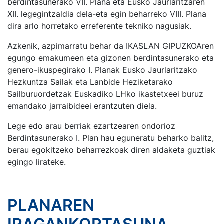
berdintasunerako VII. Plana eta Eusko Jaurlaritzaren
XII. legegintzaldia dela-eta egin beharreko VIII. Plana
dira arlo horretako erreferente tekniko nagusiak.
Azkenik, azpimarratu behar da IKASLAN GIPUZKOAren
egungo emakumeen eta gizonen berdintasunerako eta
genero-ikuspegirako I. Planak Eusko Jaurlaritzako
Hezkuntza Sailak eta Lanbide Heziketarako
Sailburuordetzak Euskadiko LHko ikastetxeei buruz
emandako jarraibideei erantzuten diela.
Lege edo arau berriak ezartzearen ondorioz
Berdintasunerako I. Plan hau eguneratu beharko balitz,
berau egokitzeko beharrezkoak diren aldaketa guztiak
egingo lirateke.
PLANAREN