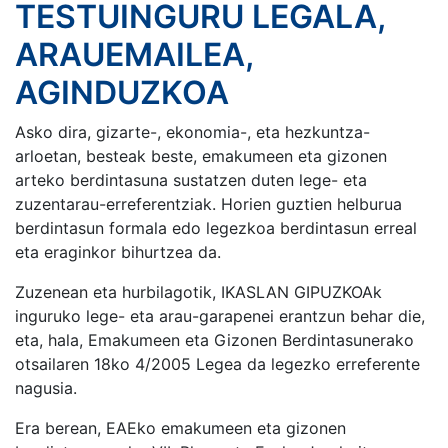
TESTUINGURU LEGALA,
ARAUEMAILEA,
AGINDUZKOA
Asko dira, gizarte-, ekonomia-, eta hezkuntza-
arloetan, besteak beste, emakumeen eta gizonen
arteko berdintasuna sustatzen duten lege- eta
zuzentarau-erreferentziak. Horien guztien helburua
berdintasun formala edo legezkoa berdintasun erreal
eta eraginkor bihurtzea da.
Zuzenean eta hurbilagotik, IKASLAN GIPUZKOAk
inguruko lege- eta arau-garapenei erantzun behar die,
eta, hala, Emakumeen eta Gizonen Berdintasunerako
otsailaren 18ko 4/2005 Legea da legezko erreferente
nagusia.
Era berean, EAEko emakumeen eta gizonen