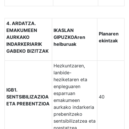
4. ARDATZA.
EMAKUMEEN
IKASLAN
Planaren
AURKAKO
GIPUZKOAren
ekintzak
INDARKERIARIK
helburuak
GABEKO BIZITZAK
Hezkuntzaren,
lanbide-
heziketaren eta
enpleguaren
IGB1.
esparruan
SENTSIBILIZAZIOA
40
emakumeen
ETA PREBENTZIOA
aurkako indarkeria
prebenitzeko
sentsibilizatzea eta
prestatzea.