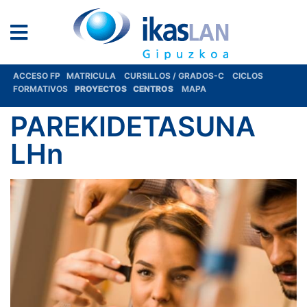
ACCESO FP
MATRICULA
CURSILLOS / GRADOS-C
CICLOS
FORMATIVOS
PROYECTOS
CENTROS
MAPA
PAREKIDETASUNA
LHn