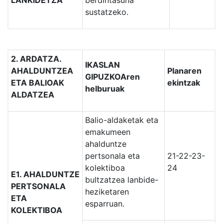
LANKIDETZA
berdintasuna
sustatzeko.
2. ARDATZA.
IKASLAN
AHALDUNTZEA
Planaren
GIPUZKOAren
ETA BALIOAK
ekintzak
helburuak
ALDATZEA
Balio-aldaketak eta
emakumeen
ahalduntze
pertsonala eta
21-22-23-
kolektiboa
24
E1. AHALDUNTZE
bultzatzea lanbide-
PERTSONALA
heziketaren
ETA
esparruan.
KOLEKTIBOA