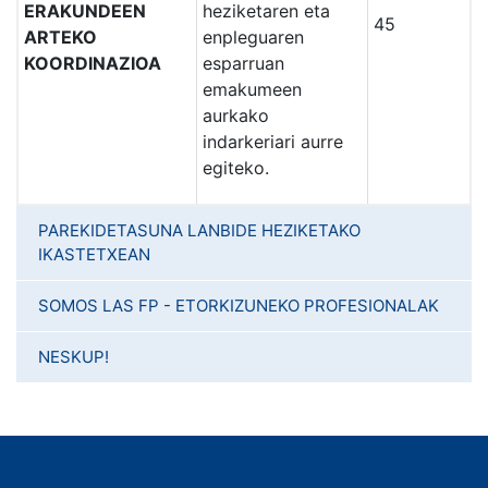
ERAKUNDEEN
heziketaren eta
45
ARTEKO
enpleguaren
KOORDINAZIOA
esparruan
emakumeen
aurkako
indarkeriari aurre
egiteko.
PAREKIDETASUNA LANBIDE HEZIKETAKO
IKASTETXEAN
SOMOS LAS FP - ETORKIZUNEKO PROFESIONALAK
NESKUP!