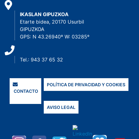
IKASLAN GIPUZKOA
Etarte bidea, 20170 Usurbil
GIPUZKOA
GPS: N 43.26940º W: 03285º
Tel.: 943 37 65 32
POLÍTICA DE PRIVACIDAD Y COOKIES
CONTACTO
AVISO LEGAL