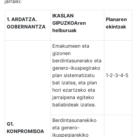
jarraiki:
IKASLAN
1. ARDATZA.
Planaren
GIPUZKOAren
GOBERNANTZA
ekintzak
helburuak
Emakumeen eta
gizonen
berdintasunerako eta
genero-ikuspegirako
plan sistematizatu
1-2-3-4-5
bat izatea, eta plan
hori ezartzeko eta
jarraipena egiteko
baliabideak izatea.
Berdintasunarekiko
G1.
eta genero-
KONPROMISOA
ikuspegiarekiko