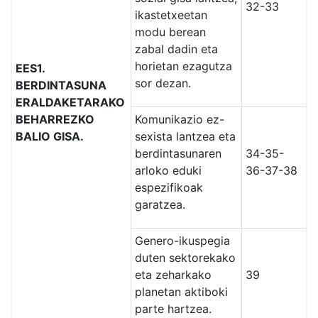
32-33
ikastetxeetan
modu berean
zabal dadin eta
horietan ezagutza
EES1.
sor dezan.
BERDINTASUNA
ERALDAKETARAKO
BEHARREZKO
Komunikazio ez-
BALIO GISA.
sexista lantzea eta
berdintasunaren
34-35-
arloko eduki
36-37-38
espezifikoak
garatzea.
Genero-ikuspegia
duten sektorekako
eta zeharkako
39
planetan aktiboki
parte hartzea.