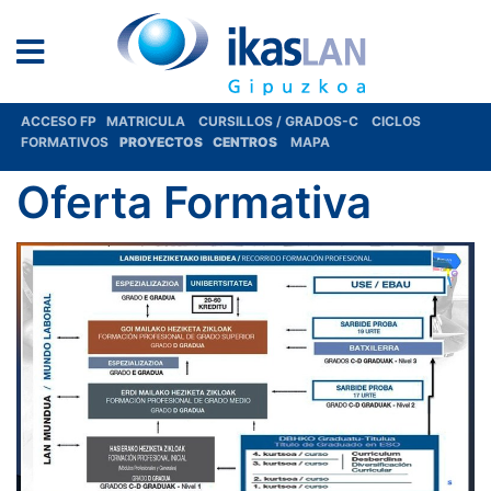
ACCESO FP
MATRICULA
CURSILLOS / GRADOS-C
CICLOS
FORMATIVOS
PROYECTOS
CENTROS
MAPA
Oferta Formativa