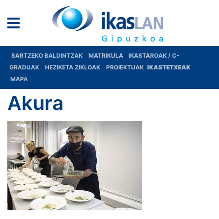
SARTZEKO BALDINTZAK
MATRIKULA
IKASTAROAK / C-
GRADUAK
HEZIKETA ZIKLOAK
PROIEKTUAK
IKASTETXEAK
MAPA
Akura