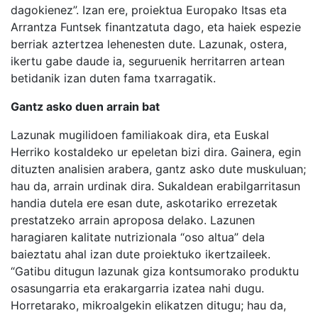
dagokienez”. Izan ere, proiektua Europako Itsas eta
Arrantza Funtsek finantzatuta dago, eta haiek espezie
berriak aztertzea lehenesten dute. Lazunak, ostera,
ikertu gabe daude ia, seguruenik herritarren artean
betidanik izan duten fama txarragatik.
Gantz asko duen arrain bat
Lazunak mugilidoen familiakoak dira, eta Euskal
Herriko kostaldeko ur epeletan bizi dira. Gainera, egin
dituzten analisien arabera, gantz asko dute muskuluan;
hau da, arrain urdinak dira. Sukaldean erabilgarritasun
handia dutela ere esan dute, askotariko errezetak
prestatzeko arrain aproposa delako. Lazunen
haragiaren kalitate nutrizionala “oso altua” dela
baieztatu ahal izan dute proiektuko ikertzaileek.
“Gatibu ditugun lazunak giza kontsumorako produktu
osasungarria eta erakargarria izatea nahi dugu.
Horretarako, mikroalgekin elikatzen ditugu; hau da,