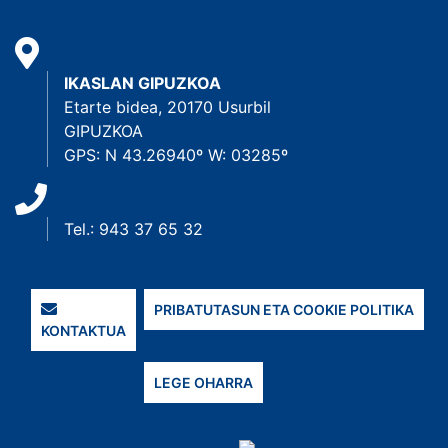
IKASLAN GIPUZKOA
Etarte bidea, 20170 Usurbil
GIPUZKOA
GPS: N 43.26940º W: 03285º
Tel.: 943 37 65 32
PRIBATUTASUN ETA COOKIE POLITIKA
KONTAKTUA
LEGE OHARRA