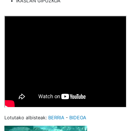
IKASLAN GIPUZKOA
Lotutako albisteak:
BERRIA
-
BIDEOA