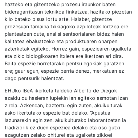
hazteko eta gizentzeko prozesu iraunkor baten
bideragarritasun teknikoa finkatzea, hazitako piezetan
kilo bateko pisua lortu arte. Halaber, gizentze
prozesuan tamaina txikiagoko azpiloteak lortzea ere
planteatzen dute, analisi sentsorialaren bidez haien
kalitatea ebaluatzeko eta produktuaren onarpen
azterketak egiteko. Horrez gain, espeziearen ugalketa
eta ziklo biologikoaren itxiera ere ikertzen ari dira.
Baita espezie horretarako pentsu egokiak garatzen
ere; gaur egun, espezie berria denez, merkatuan ez
dago pentsurik haientzat.
EHUko IBeA ikerketa taldeko Alberto de Diegok
azaldu du hasieran lupiekin lan egiteko asmotan izan
zirela. Azkenean, baztertu egin zuten, akuikulturak
asko ikertutako espezie bat delako. “Apustua
lazunarekin egin zen, akuikulturako laborantzetan ia
tradiziorik ez duen espeziea delako eta oso gutxi
ezagutzen zelako ohiturei eta ugalketa zikloei