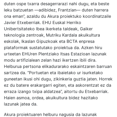
duten ospe txarra desagerrarazi nahi dugu, eta beste
leku batzuetan —adibidez, Frantzian— duten harrera
ona eman”, azaldu du Akura proiektuko koordinatzaile
Javier Etxeberriak. EHU Euskal Herriko
Unibertsitateko Ibea ikerketa taldeak, Gaiker
teknologia zentroak, Mutriku Kardala akuikultura
eskolak, Ikaslan Gipuzkoak eta BCTA enpresa
plataformak sustatutako proiektua da. Azken hiru
urteetan EHUren Plentziako Itsas Estazioan lazunak
modu artifizialean zelan hazi ikertzen ibili dira.
Helburua pertsona elikadurarako eskaintzaren barruan
sartzea da. “Portuetan eta ibaietako ur isurketako
guneetan ikusi ohi dugu, zikinkeria guztia jaten. Horrek
ez du batere erakargarri egiten, eta askorentzat ez da
erraza izango txipa aldatzea”, aitortu du Etxebarriak.
Haien asmoa, ordea, akuikultura bidez hazitako
lazunak jatea da.
Akura proiektuaren helburu nagusia da lazunak