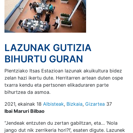
LAZUNAK GUTIZIA
BIHURTU GURAN
Plentziako Itsas Estazioan lazunak akuikultura bidez
zelan hazi ikertu dute. Herritarren artean duten ospe
txarra kendu eta pertsonen elikaduraren parte
bihurtzea da asmoa.
2021, ekainak 18
Albisteak
,
Bizkaia
,
Gizartea
37
Ibai Maruri Bilbao
“Jendeak entzuten du zertan gabiltzan, eta… ‘Nola
jango dut nik zerrikeria hori?!’, esaten digute. Lazunek