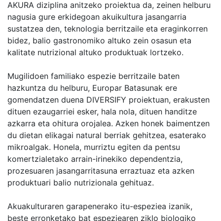
AKURA diziplina anitzeko proiektua da, zeinen helburu
nagusia gure erkidegoan akuikultura jasangarria
sustatzea den, teknologia berritzaile eta eraginkorren
bidez, balio gastronomiko altuko zein osasun eta
kalitate nutrizional altuko produktuak lortzeko.
Mugilidoen familiako espezie berritzaile baten
hazkuntza du helburu, Europar Batasunak ere
gomendatzen duena DIVERSIFY proiektuan, erakusten
dituen ezaugarriei esker, hala nola, dituen handitze
azkarra eta ohitura orojalea. Azken honek baimentzen
du dietan elikagai natural berriak gehitzea, esaterako
mikroalgak. Honela, murriztu egiten da pentsu
komertzialetako arrain-irinekiko dependentzia,
prozesuaren jasangarritasuna erraztuaz eta azken
produktuari balio nutrizionala gehituaz.
Akuakulturaren garapenerako itu-espeziea izanik,
beste erronketako bat espeziearen ziklo biologiko