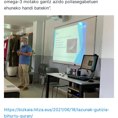
omega-3 motako gantz azido poliasegabetuen
ehuneko handi batekin”.
https://bizkaia.hitza.eus/2021/06/18/lazunak-gutizia-
bihurtu-guran/