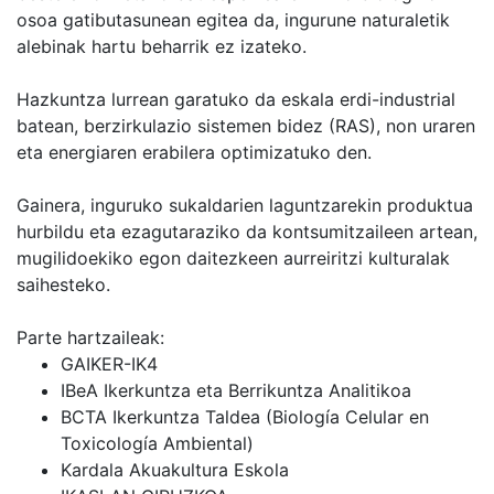
osoa gatibutasunean egitea da, ingurune naturaletik
alebinak hartu beharrik ez izateko.
Hazkuntza lurrean garatuko da eskala erdi-industrial
batean, berzirkulazio sistemen bidez (RAS), non uraren
eta energiaren erabilera optimizatuko den.
Gainera, inguruko sukaldarien laguntzarekin produktua
hurbildu eta ezagutaraziko da kontsumitzaileen artean,
mugilidoekiko egon daitezkeen aurreiritzi kulturalak
saihesteko.
Parte hartzaileak:
GAIKER-IK4
IBeA Ikerkuntza eta Berrikuntza Analitikoa
BCTA Ikerkuntza Taldea (Biología Celular en
Toxicología Ambiental)
Kardala Akuakultura Eskola