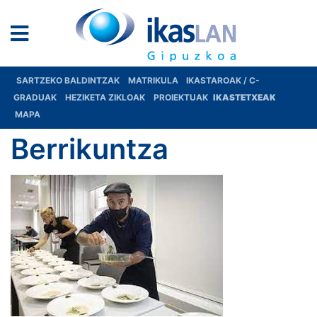
SARTZEKO BALDINTZAK
MATRIKULA
IKASTAROAK / C-
GRADUAK
HEZIKETA ZIKLOAK
PROIEKTUAK
IKASTETXEAK
MAPA
Berrikuntza