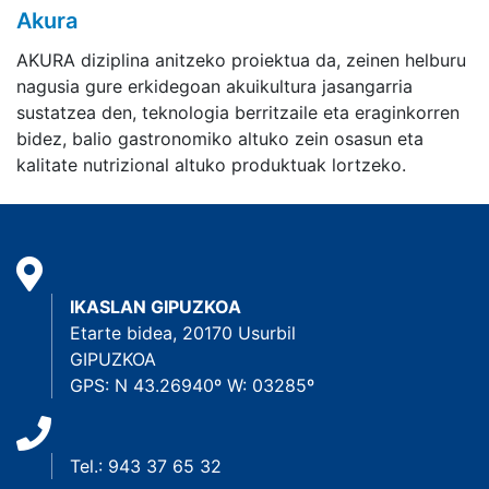
Akura
AKURA diziplina anitzeko proiektua da, zeinen helburu
nagusia gure erkidegoan akuikultura jasangarria
sustatzea den, teknologia berritzaile eta eraginkorren
bidez, balio gastronomiko altuko zein osasun eta
kalitate nutrizional altuko produktuak lortzeko.
IKASLAN GIPUZKOA
Etarte bidea, 20170 Usurbil
GIPUZKOA
GPS: N 43.26940º W: 03285º
Tel.: 943 37 65 32