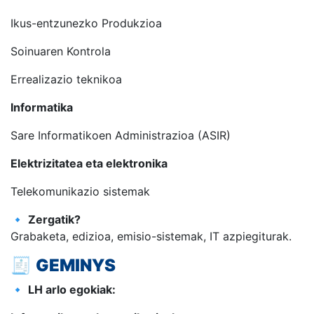
Ikus-entzunezko Produkzioa
Soinuaren Kontrola
Errealizazio teknikoa
Informatika
Sare Informatikoen Administrazioa (ASIR)
Elektrizitatea eta elektronika
Telekomunikazio sistemak
🔹
Zergatik?
Grabaketa, edizioa, emisio-sistemak, IT azpiegiturak.
🧾
GEMINYS
🔹
LH arlo egokiak: