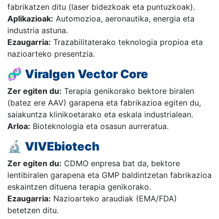
fabrikatzen ditu (laser bidezkoak eta puntuzkoak).
Aplikazioak:
Automozioa, aeronautika, energia eta
industria astuna.
Ezaugarria:
Trazabilitaterako teknologia propioa eta
nazioarteko presentzia.
🧬
Viralgen Vector Core
Zer egiten du:
Terapia genikorako bektore biralen
(batez ere AAV) garapena eta fabrikazioa egiten du,
saiakuntza klinikoetarako eta eskala industrialean.
Arloa:
Bioteknologia eta osasun aurreratua.
🔬
VIVEbiotech
Zer egiten du:
CDMO enpresa bat da, bektore
lentibiralen garapena eta GMP baldintzetan fabrikazioa
eskaintzen dituena terapia genikorako.
Ezaugarria:
Nazioarteko araudiak (EMA/FDA)
betetzen ditu.