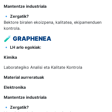
Mantentze industriala
🔹
Zergatik?
Bektore biralen ekoizpena, kalitatea, ekipamenduen
kontrola.
🧪
GRAPHENEA
🔹
LH arlo egokiak:
Kimika
Laborategiko Analisi eta Kalitate Kontrola
Material aurreratuak
Elektronika
Mantentze industriala
🔹
Zergatik?