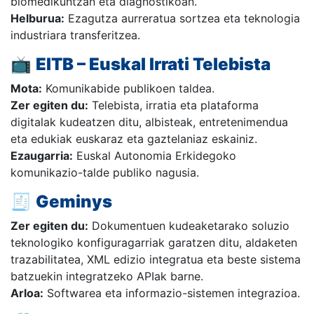
biomedikuntzan eta diagnostikoan.
Helburua:
Ezagutza aurreratua sortzea eta teknologia
industriara transferitzea.
📺
EITB – Euskal Irrati Telebista
Mota:
Komunikabide publikoen taldea.
Zer egiten du:
Telebista, irratia eta plataforma
digitalak kudeatzen ditu, albisteak, entretenimendua
eta edukiak euskaraz eta gaztelaniaz eskainiz.
Ezaugarria:
Euskal Autonomia Erkidegoko
komunikazio-talde publiko nagusia.
🧾
Geminys
Zer egiten du:
Dokumentuen kudeaketarako soluzio
teknologiko konfiguragarriak garatzen ditu, aldaketen
trazabilitatea, XML edizio integratua eta beste sistema
batzuekin integratzeko APIak barne.
Arloa:
Softwarea eta informazio-sistemen integrazioa.