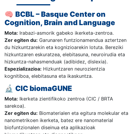
🧠
BCBL – Basque Center on
Cognition, Brain and Language
Mota:
Irabazi-asmorik gabeko ikerketa-zentroa.
Zer egiten du:
Garunaren funtzionamendua aztertzen
du hizkuntzarekin eta kognizioarekin lotuta. Bereziki
hizkuntzaren eskuratzea, elebitasuna, neuroirudia eta
hizkuntza-nahasmenduak (adibidez, dislexia).
Espezializazioa:
Hizkuntzaren neurozientzia
kognitiboa, elebitasuna eta ikaskuntza.
🔬
CIC biomaGUNE
Mota:
Ikerketa zientifikoko zentroa (CIC / BRTA
sarekoa).
Zer egiten du:
Biomaterialen eta egitura molekular eta
nanometrikoen ikerketa, batez ere nanomaterial
biofuntzionalen diseinua eta aplikazioak