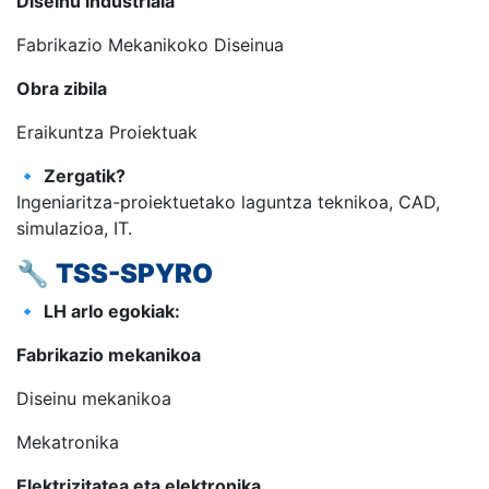
Diseinu industriala
Fabrikazio Mekanikoko Diseinua
Obra zibila
Eraikuntza Proiektuak
🔹
Zergatik?
Ingeniaritza-proiektuetako laguntza teknikoa, CAD,
simulazioa, IT.
🔧
TSS-SPYRO
🔹
LH arlo egokiak:
Fabrikazio mekanikoa
Diseinu mekanikoa
Mekatronika
Elektrizitatea eta elektronika