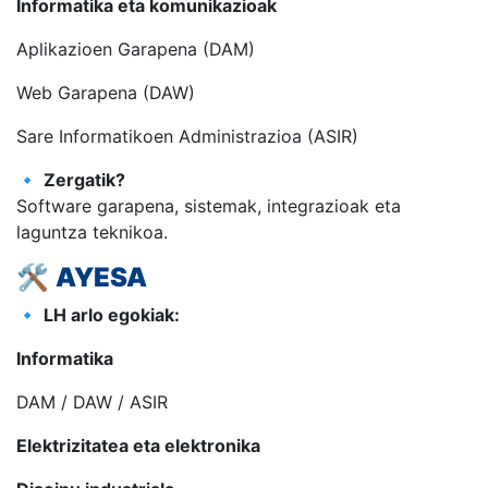
Informatika eta komunikazioak
Aplikazioen Garapena (DAM)
Web Garapena (DAW)
Sare Informatikoen Administrazioa (ASIR)
🔹
Zergatik?
Software garapena, sistemak, integrazioak eta
laguntza teknikoa.
🛠️
AYESA
🔹
LH arlo egokiak:
Informatika
DAM / DAW / ASIR
Elektrizitatea eta elektronika