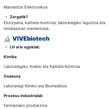
Mantentze Elektronikoa
🔹
Zergatik?
Ekoizpena, kalitate-kontrola, laborategiko laguntza eta
instalazioen mantentzea.
🔬
VIVEbiotech
🔹
LH arlo egokiak:
Kimika
Laborategiko Analisi eta Kalitate Kontrola
Osasuna
Laborategi Kliniko eta Biomedikoa
Prozesu industrialak
Farmaziako produkzioa