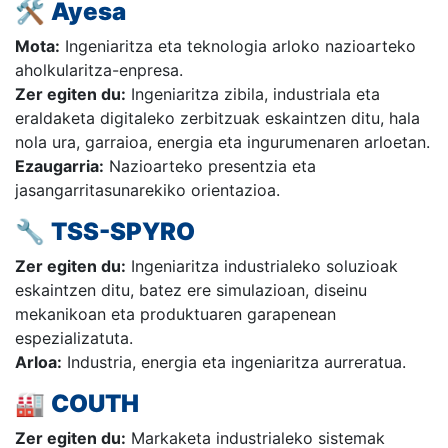
🛠️
Ayesa
Mota:
Ingeniaritza eta teknologia arloko nazioarteko
aholkularitza-enpresa.
Zer egiten du:
Ingeniaritza zibila, industriala eta
eraldaketa digitaleko zerbitzuak eskaintzen ditu, hala
nola ura, garraioa, energia eta ingurumenaren arloetan.
Ezaugarria:
Nazioarteko presentzia eta
jasangarritasunarekiko orientazioa.
🔧
TSS-SPYRO
Zer egiten du:
Ingeniaritza industrialeko soluzioak
eskaintzen ditu, batez ere simulazioan, diseinu
mekanikoan eta produktuaren garapenean
espezializatuta.
Arloa:
Industria, energia eta ingeniaritza aurreratua.
🏭
COUTH
Zer egiten du:
Markaketa industrialeko sistemak