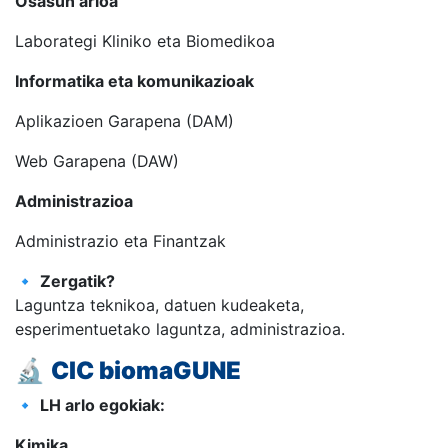
Osasun arloa
Laborategi Kliniko eta Biomedikoa
Informatika eta komunikazioak
Aplikazioen Garapena (DAM)
Web Garapena (DAW)
Administrazioa
Administrazio eta Finantzak
🔹
Zergatik?
Laguntza teknikoa, datuen kudeaketa,
esperimentuetako laguntza, administrazioa.
🔬
CIC biomaGUNE
🔹
LH arlo egokiak:
Kimika