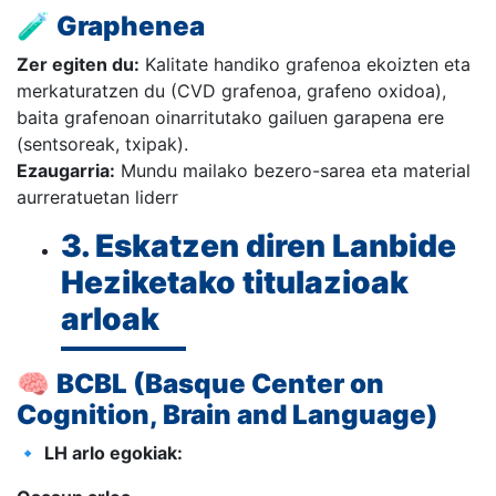
🧪
Graphenea
Zer egiten du:
Kalitate handiko grafenoa ekoizten eta
merkaturatzen du (CVD grafenoa, grafeno oxidoa),
baita grafenoan oinarritutako gailuen garapena ere
(sentsoreak, txipak).
Ezaugarria:
Mundu mailako bezero-sarea eta material
aurreratuetan liderr
3. Eskatzen diren Lanbide
Heziketako titulazioak
arloak
🧠
BCBL (Basque Center on
Cognition, Brain and Language)
🔹
LH arlo egokiak: