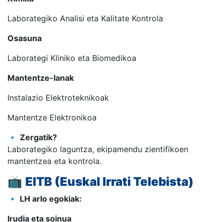
Laborategiko Analisi eta Kalitate Kontrola
Osasuna
Laborategi Kliniko eta Biomedikoa
Mantentze-lanak
Instalazio Elektroteknikoak
Mantentze Elektronikoa
🔹
Zergatik?
Laborategiko laguntza, ekipamendu zientifikoen
mantentzea eta kontrola.
📺
EITB (Euskal Irrati Telebista)
🔹
LH arlo egokiak:
Irudia eta soinua