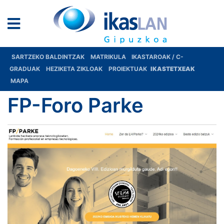
SARTZEKO BALDINTZAK
MATRIKULA
IKASTAROAK / C-
GRADUAK
HEZIKETA ZIKLOAK
PROIEKTUAK
IKASTETXEAK
MAPA
FP-Foro Parke