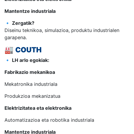
Mantentze industriala
🔹
Zergatik?
Diseinu teknikoa, simulazioa, produktu industrialen
garapena.
🏭
COUTH
🔹
LH arlo egokiak:
Fabrikazio mekanikoa
Mekatronika industriala
Produkzioa mekanizatua
Elektrizitatea eta elektronika
Automatizazioa eta robotika industriala
Mantentze industriala