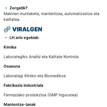
🔹
Zergatik?
Makinen muntaketa, mantentzea, automatizazioa eta
kalitatea.
🧬
VIRALGEN
🔹
LH arlo egokiak:
Kimika
Laborategiko Analisi eta Kalitate Kontrola
Osasuna
Laborategi Kliniko eta Biomedikoa
Fabrikazio industriala
Farmaziako produkzioa (GMP ingurunea)
Mantentze-lanak