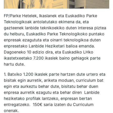
FP/Parke Hetelek, Ikaslanek eta
Euskadiko Parke
Teknologikoak
antolatutako ekimena da, eta
gazteenek lanbide teknikoekiko duten interesa piztea
du helburu,
Euskadiko Parke Teknologikoko
puntako
enpresak ezagututa eta oinarri teknologikoa duten
enpresetako Lanbide Heziketari balioa emanda.
Dagoeneko 10 edizio dira, eta Euskadiko LHko
ikastetxeetako 7.200 ikaslek baino gehiagok parte
hartu dute.
1. Batxiko 1.200 ikaslek parte hartzen dute urtero eta
bisitak egin aurretik, ariketa moduan, curriculum bat
egin eta aurkeztu behar dute, bisitatu behar duen
enpresa aurretik ezagutu eta behar diren Lanbide
heziketako profilak lantzeko, enpresan bertan
entregatzeko. 150€ saria izaten du Curriculum
onenak.