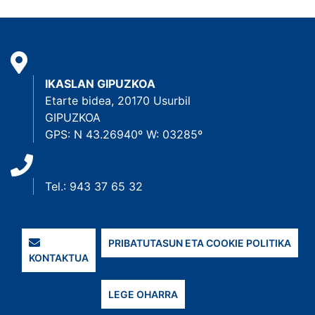
IKASLAN GIPUZKOA
Etarte bidea, 20170 Usurbil
GIPUZKOA
GPS: N 43.26940º W: 03285º
Tel.: 943 37 65 32
PRIBATUTASUN ETA COOKIE POLITIKA
KONTAKTUA
LEGE OHARRA