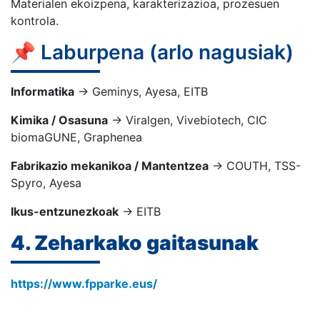
Materialen ekoizpena, karakterizazioa, prozesuen
kontrola.
📌 Laburpena (arlo nagusiak)
Informatika
→ Geminys, Ayesa, EITB
Kimika / Osasuna
→ Viralgen, Vivebiotech, CIC
biomaGUNE, Graphenea
Fabrikazio mekanikoa / Mantentzea
→ COUTH, TSS-
Spyro, Ayesa
Ikus-entzunezkoak
→ EITB
4. Zeharkako gaitasunak
https://www.fpparke.eus/