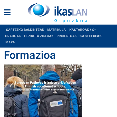
SARTZEKO BALDINTZAK
MATRIKULA
IKASTAROAK / C-
GRADUAK
HEZIKETA ZIKLOAK
PROIEKTUAK
IKASTETXEAK
MAPA
Formazioa