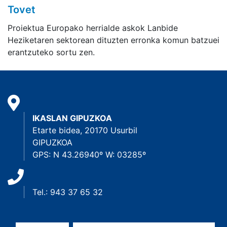
Tovet
Proiektua Europako herrialde askok Lanbide
Heziketaren sektorean dituzten erronka komun batzuei
erantzuteko sortu zen.
IKASLAN GIPUZKOA
Etarte bidea, 20170 Usurbil
GIPUZKOA
GPS: N 43.26940º W: 03285º
Tel.: 943 37 65 32