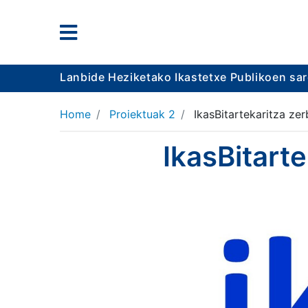
Lanbide Heziketako Ikastetxe Publikoen sa
Home
Proiektuak 2
IkasBitartekaritza zer
IkasBitarte