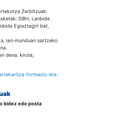
rtekotza Zerbitzuak:
kasketak: DBH, Lanbide
nbide Egiaztagiri bat,
eta, lan-munduan sartzeko
na.
n dena: kirola,
artekaritza-formazio-eta-
zuak
no bidez edo posta