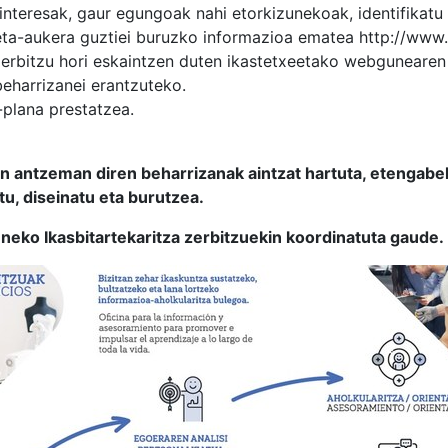
interesak, gaur egungoak nahi etorkizunekoak, identifikatu
ta-aukera guztiei buruzko informazioa ematea http://www
rbitzu hori eskaintzen duten ikastetxeetako webgunearen 
beharrizanei erantzuteko.
plana prestatzea.
an antzeman diren beharrizanak aintzat hartuta, etengab
tu, diseinatu eta burutzea.
eko Ikasbitartekaritza zerbitzuekin koordinatuta gaude.