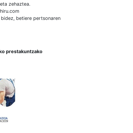
 eta zehaztea.
.hiru.com
bidez, betiere pertsonaren
eko prestakuntzako