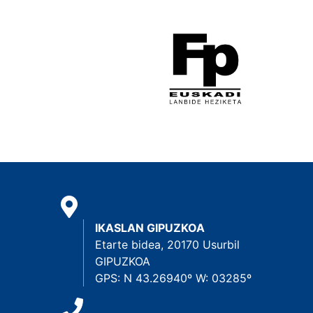
IKASLAN GIPUZKOA
Etarte bidea, 20170 Usurbil
GIPUZKOA
GPS: N 43.26940º W: 03285º