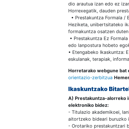
dio arautua izan edo ez iza
Horrexegatik, dauden prest
• Prestakuntza Formala / Eg
Heziketa, unibertsitateko ik
formakuntza osatzen duten
• Prestakuntza Ez Formala 
edo lanpostura hobeto egok
• Etengabeko Ikaskuntza: Er
eskulanak, terapiak, informa
Horretarako webgune bat 
orientazio-zerbitzua
Hemen
Ikaskuntzako Bitarte
A) Prestakuntza-alorreko in
elektroniko bidez:
- Titulazio akademikoei, la
aitortzeko bideari buruzko
- Orotariko prestakuntzari 