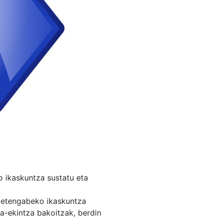
o ikaskuntza sustatu eta
n etengabeko ikaskuntza
a-ekintza bakoitzak, berdin