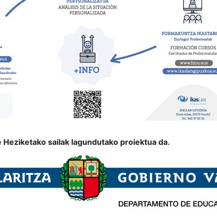
 Heziketako sailak lagundutako proiektua da.