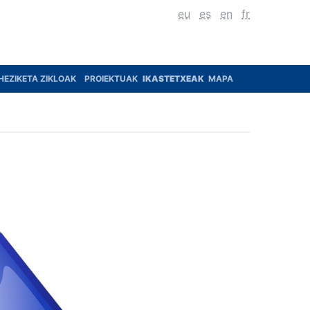
eu
es
en
fr
HEZIKETA ZIKLOAK
PROIEKTUAK
IKASTETXEAK
MAPA