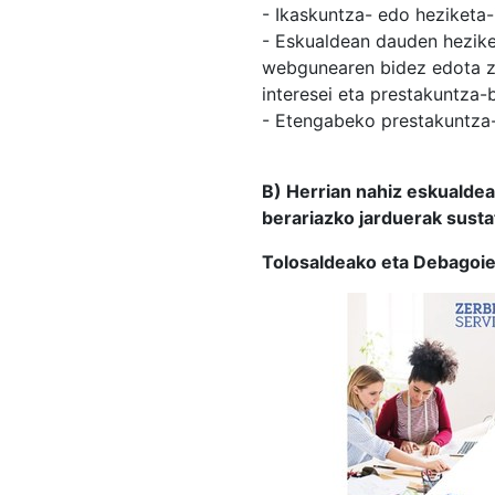
- Ikaskuntza- edo heziketa-
- Eskualdean dauden hezike
webgunearen bidez edota ze
interesei eta prestakuntza-
- Etengabeko prestakuntza-
B) Herrian nahiz eskualde
berariazko jarduerak susta
Tolosaldeako eta Debagoien