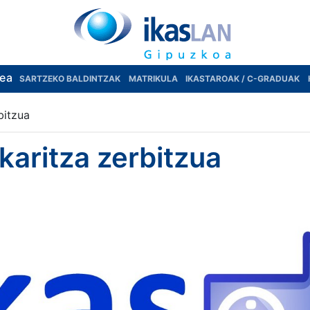
rea
SARTZEKO BALDINTZAK
MATRIKULA
IKASTAROAK / C-GRADUAK
bitzua
karitza zerbitzua