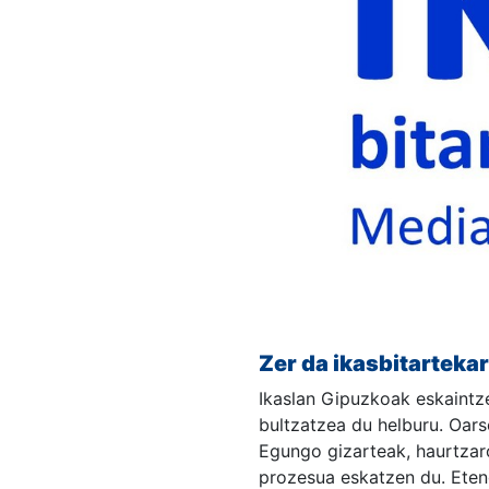
Zer da ikasbitarteka
Ikaslan Gipuzkoak eskaintze
bultzatzea du helburu. Oar
Egungo gizarteak, haurtzar
prozesua eskatzen du. Eten