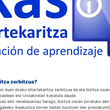
ritza zerbitzua?
n duen doako bitartekaritza zerbitzua da eta bizitza osok
soaldean eta Urolakostan kokatuta daude.
oaz edo nerabezaroaz harago, bizitza osoan jorratuko de
gabeko ikaskuntza horren baitan burutzen den prestakuntz