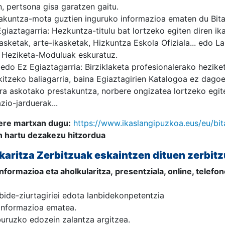
n, pertsona gisa garatzen gaitu.
akuntza-mota guztien inguruko informazioa ematen du Bita
iaztagarria: Hezkuntza-titulu bat lortzeko egiten diren i
asketak, arte-ikasketak, Hizkuntza Eskola Ofiziala... edo La
 Heziketa-Moduluak eskuratuz.
edo Ez Egiaztagarria: Birziklaketa profesionalerako hezik
itzeko baliagarria, baina Egiaztagirien Katalogoa ez dagoe
a askotako prestakuntza, norbere ongizatea lortzeko egite
zio-jarduerak...
ere martxan dugu:
https://www.ikaslangipuzkoa.eus/eu/bit
 hartu dezakezu hitzordua
karitza Zerbitzuak eskaintzen dituen zerbit
formazioa eta aholkularitza, presentziala, online, telefo
nbide-ziurtagiriei edota lanbidekonpetentzia
 informazioa ematea.
buruzko edozein zalantza argitzea.