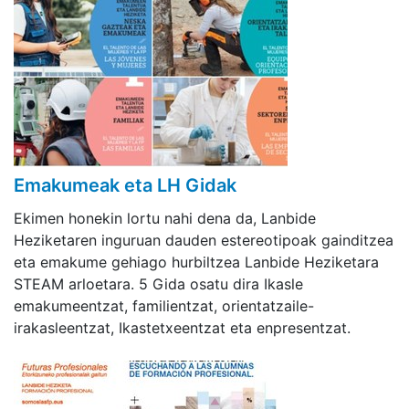
Emakumeak eta LH Gidak
Ekimen honekin lortu nahi dena da, Lanbide
Heziketaren inguruan dauden estereotipoak gainditzea
eta emakume gehiago hurbiltzea Lanbide Heziketara
STEAM arloetara. 5 Gida osatu dira Ikasle
emakumeentzat, familientzat, orientatzaile-
irakasleentzat, Ikastetxeentzat eta enpresentzat.