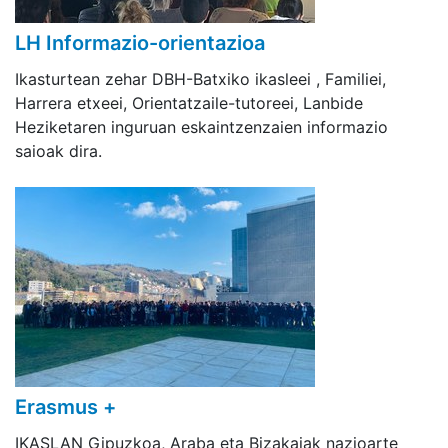
LH Informazio-orientazioa
Ikasturtean zehar DBH-Batxiko ikasleei , Familiei,
Harrera etxeei, Orientatzaile-tutoreei, Lanbide
Heziketaren inguruan eskaintzenzaien informazio
saioak dira.
Erasmus +
IKASLAN Gipuzkoa, Araba eta Bizakaiak nazioarte