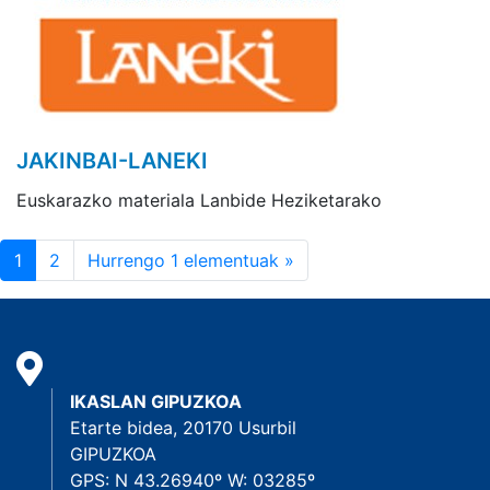
JAKINBAI-LANEKI
Euskarazko materiala Lanbide Heziketarako
1
2
Hurrengo 1 elementuak »
IKASLAN GIPUZKOA
Etarte bidea, 20170 Usurbil
GIPUZKOA
GPS: N 43.26940º W: 03285º