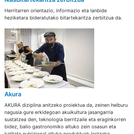
Herritarren orientazio, informazio eta lanbide
heziketara bideratutako bitartekaritza zerbitzua da.
Akura
AKURA diziplina anitzeko proiektua da, zeinen helburu
nagusia gure erkidegoan akuikultura jasangarria
sustatzea den, teknologia berritzaile eta eraginkorren
bidez, balio gastronomiko altuko zein osasun eta
kalitate nutrizional altuko produktuak lortzeko.