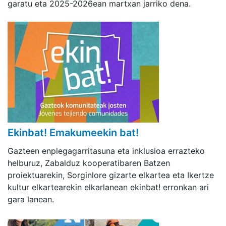
garatu eta 2025-2026ean martxan jarriko dena.
Ekinbat! Emakumeekin bat!
Gazteen enplegagarritasuna eta inklusioa errazteko
helburuz, Zabalduz kooperatibaren Batzen
proiektuarekin, Sorginlore gizarte elkartea eta Ikertze
kultur elkartearekin elkarlanean ekinbat! erronkan ari
gara lanean.