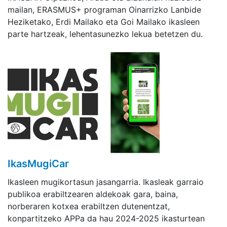
mailan, ERASMUS+ programan Oinarrizko Lanbide
Heziketako, Erdi Mailako eta Goi Mailako ikasleen
parte hartzeak, lehentasunezko lekua betetzen du.
IkasMugiCar
Ikasleen mugikortasun jasangarria. Ikasleak garraio
publikoa erabiltzearen aldekoak gara, baina,
norberaren kotxea erabiltzen dutenentzat,
konpartitzeko APPa da hau 2024-2025 ikasturtean