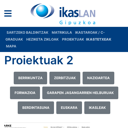
SARTZEKO BALDINTZAK
MATRIKULA
IKASTAROAK / C-
GRADUAK
HEZIKETA ZIKLOAK
PROIEKTUAK
IKASTETXEAK
MAPA
Proiektuak 2
BERRIKUNTZA
ZERBITZUAK
NAZIOARTEA
FORMAZIOA
GARAPEN JASANGARRIEN HELBURUAK
BERDINTASUNA
EUSKARA
IKASLEAK