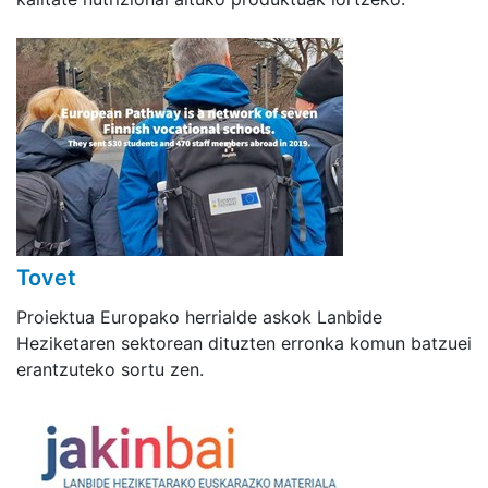
Tovet
Proiektua Europako herrialde askok Lanbide
Heziketaren sektorean dituzten erronka komun batzuei
erantzuteko sortu zen.