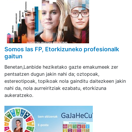
Somos las FP, Etorkizuneko profesionalk
gaitun
Benetan,Lanbide heziketako gazte emakumeek zer
pentsatzen dugun jakin nahi da; oztopoak,
estereotipoak, topikoak nola gainditu daitezkeen jakin
nahi da, nola aurreiritziak ezabatu, etorkizuna
aukeratzeko.