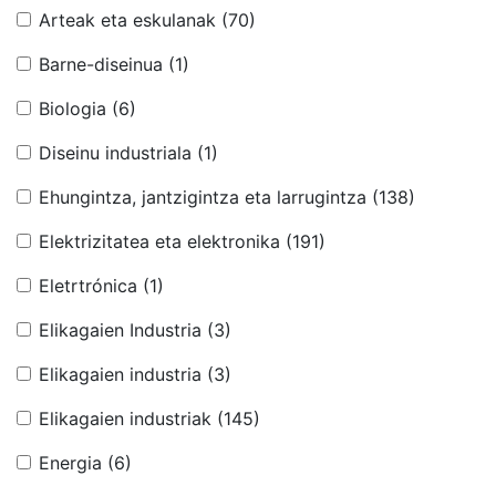
Arteak eta eskulanak
(70)
Barne-diseinua
(1)
Biologia
(6)
Diseinu industriala
(1)
Ehungintza, jantzigintza eta larrugintza
(138)
Elektrizitatea eta elektronika
(191)
Eletrtrónica
(1)
Elikagaien Industria
(3)
Elikagaien industria
(3)
Elikagaien industriak
(145)
Energia
(6)