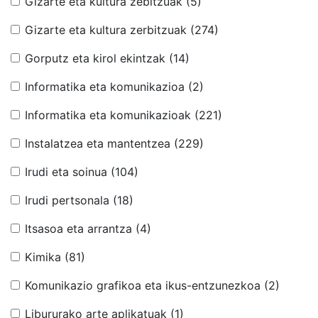
Gizarte eta kultura zebitzuak
(5)
Gizarte eta kultura zerbitzuak
(274)
Gorputz eta kirol ekintzak
(14)
Informatika eta komunikazioa
(2)
Informatika eta komunikazioak
(221)
Instalatzea eta mantentzea
(229)
Irudi eta soinua
(104)
Irudi pertsonala
(18)
Itsasoa eta arrantza
(4)
Kimika
(81)
Komunikazio grafikoa eta ikus-entzunezkoa
(2)
Libururako arte aplikatuak
(1)