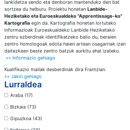
lankidetza sendo eta denboran mantenduko den bat
sortzea du helburu. Proiektu honetan
Lanbide-
Heziketako eta Euroeskualdeko "Apprentissage-ko"
Kartografia
egin da. Kartografia honetan lortutako
informazioak Euroeskualdeko Lanbide Heziketako
zentru ezberdinak identifikatzeko balio du, beraien
zentro homologoak edota haien artean osagarriak izan
daitezkeen beste zentro batzuk aurkitu ahal izateko.
»» Informazio gehiago
Kualifikazio mailak desberdinak dira Frantzian.
»» Jakin gehiago
Lurraldea
Araba
(17)
Bizkaia
(73)
Gipuzkoa
(43)