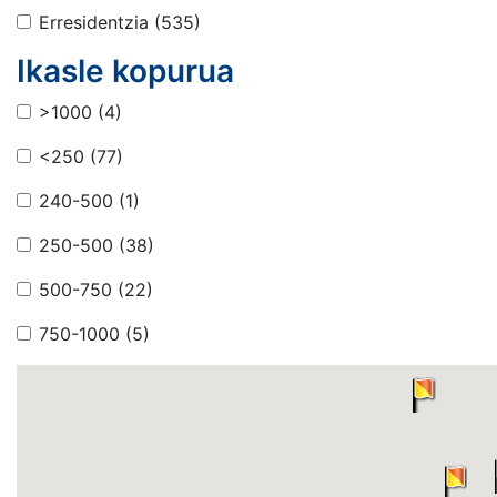
Erresidentzia
(535)
Ikasle kopurua
>1000
(4)
<250
(77)
240-500
(1)
250-500
(38)
500-750
(22)
750-1000
(5)