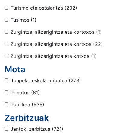
Turismo eta ostalaritza
(202)
Tusimos
(1)
Zurgintza, altzarigintza eta kortoxoa
(1)
Zurgintza, altzarigintza eta kortxoa
(22)
Zurgintza, altzarigintza eta kotxoa
(1)
Mota
Itunpeko eskola pribatua
(273)
Pribatua
(61)
Publikoa
(535)
Zerbitzuak
Jantoki zerbitzua
(721)