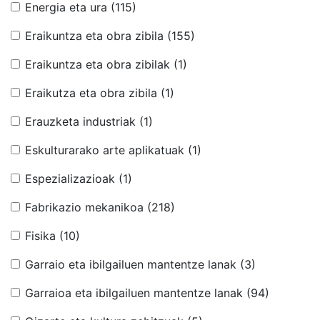
Energia eta ura
(115)
Eraikuntza eta obra zibila
(155)
Eraikuntza eta obra zibilak
(1)
Eraikutza eta obra zibila
(1)
Erauzketa industriak
(1)
Eskulturarako arte aplikatuak
(1)
Espezializazioak
(1)
Fabrikazio mekanikoa
(218)
Fisika
(10)
Garraio eta ibilgailuen mantentze lanak
(3)
Garraioa eta ibilgailuen mantentze lanak
(94)