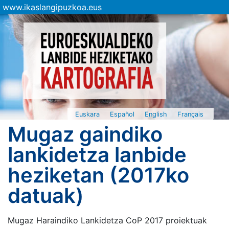
www.ikaslangipuzkoa.eus
Euskara
Español
English
Français
Mugaz gaindiko
lankidetza lanbide
heziketan (2017ko
datuak)
Mugaz Haraindiko Lankidetza CoP 2017 proiektuak