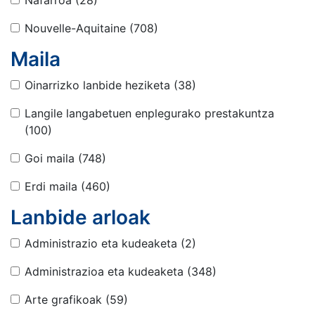
Nafarroa
(28)
Nouvelle-Aquitaine
(708)
Maila
Oinarrizko lanbide heziketa
(38)
Langile langabetuen enplegurako prestakuntza
(100)
Goi maila
(748)
Erdi maila
(460)
Lanbide arloak
Administrazio eta kudeaketa
(2)
Administrazioa eta kudeaketa
(348)
Arte grafikoak
(59)