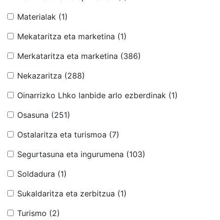
Materialak
(1)
Mekataritza eta marketina
(1)
Merkataritza eta marketina
(386)
Nekazaritza
(288)
Oinarrizko Lhko lanbide arlo ezberdinak
(1)
Osasuna
(251)
Ostalaritza eta turismoa
(7)
Segurtasuna eta ingurumena
(103)
Soldadura
(1)
Sukaldaritza eta zerbitzua
(1)
Turismo
(2)