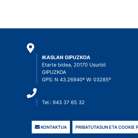
IKASLAN GIPUZKOA
Etarte bidea, 20170 Usurbil
GIPUZKOA
GPS: N 43.26940º W: 03285º
Tel.: 943 37 65 32
KONTAKTUA
PRIBATUTASUN ETA COOKIE 