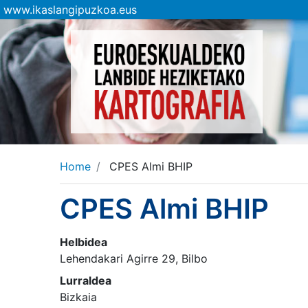
www.ikaslangipuzkoa.eus
Home
CPES Almi BHIP
CPES Almi BHIP
Helbidea
Lehendakari Agirre 29, Bilbo
Lurraldea
Bizkaia