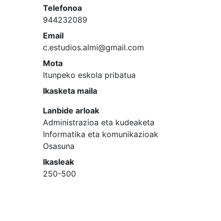
Telefonoa
944232089
Email
c.estudios.almi@gmail.com
Mota
Itunpeko eskola pribatua
Ikasketa maila
Lanbide arloak
Administrazioa eta kudeaketa
Informatika eta komunikazioak
Osasuna
Ikasleak
250-500