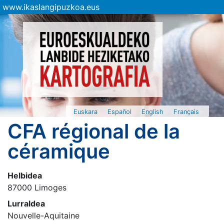
www.ikaslangipuzkoa.eus
Euskara
Español
English
Français
CFA régional de la
céramique
Helbidea
87000 Limoges
Lurraldea
Nouvelle-Aquitaine