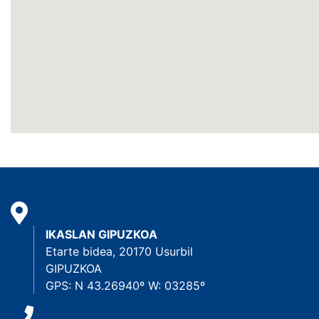
IKASLAN GIPUZKOA
Etarte bidea, 20170 Usurbil
GIPUZKOA
GPS: N 43.26940º W: 03285º