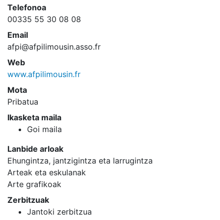
Telefonoa
00335 55 30 08 08
Email
afpi@afpilimousin.asso.fr
Web
www.afpilimousin.fr
Mota
Pribatua
Ikasketa maila
Goi maila
Lanbide arloak
Ehungintza, jantzigintza eta larrugintza
Arteak eta eskulanak
Arte grafikoak
Zerbitzuak
Jantoki zerbitzua