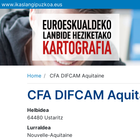
www.ikaslangipuzkoa.eus
Home
CFA DIFCAM Aquitaine
CFA DIFCAM Aquit
Helbidea
64480 Ustaritz
Lurraldea
Nouvelle-Aquitaine