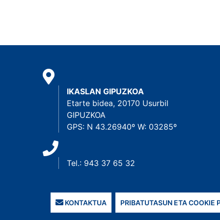
IKASLAN GIPUZKOA
Etarte bidea, 20170 Usurbil
GIPUZKOA
GPS: N 43.26940º W: 03285º
Tel.: 943 37 65 32
KONTAKTUA
PRIBATUTASUN ETA COOKIE 