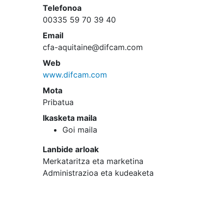
Telefonoa
00335 59 70 39 40
Email
cfa-aquitaine@difcam.com
Web
www.difcam.com
Mota
Pribatua
Ikasketa maila
Goi maila
Lanbide arloak
Merkataritza eta marketina
Administrazioa eta kudeaketa