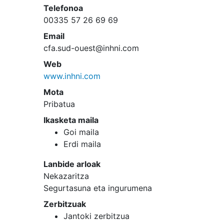
Telefonoa
00335 57 26 69 69
Email
cfa.sud-ouest@inhni.com
Web
www.inhni.com
Mota
Pribatua
Ikasketa maila
Goi maila
Erdi maila
Lanbide arloak
Nekazaritza
Segurtasuna eta ingurumena
Zerbitzuak
Jantoki zerbitzua