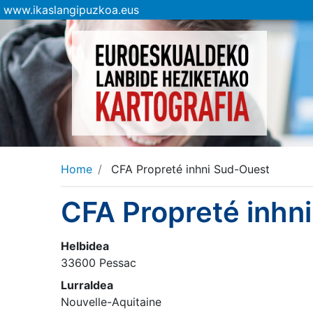
www.ikaslangipuzkoa.eus
Home
CFA Propreté inhni Sud-Ouest
CFA Propreté inhn
Helbidea
33600 Pessac
Lurraldea
Nouvelle-Aquitaine