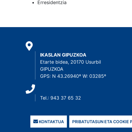
Erresidentzia
IKASLAN GIPUZKOA
Etarte bidea, 20170 Usurbil
GIPUZKOA
GPS: N 43.26940º W: 03285º
Tel.: 943 37 65 32
KONTAKTUA
PRIBATUTASUN ETA COOKIE 