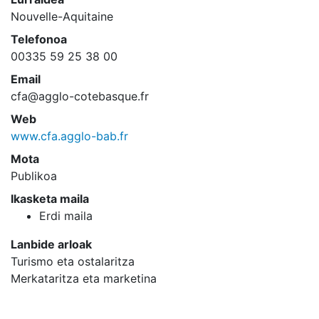
Nouvelle-Aquitaine
Telefonoa
00335 59 25 38 00
Email
cfa@agglo-cotebasque.fr
Web
www.cfa.agglo-bab.fr
Mota
Publikoa
Ikasketa maila
Erdi maila
Lanbide arloak
Turismo eta ostalaritza
Merkataritza eta marketina