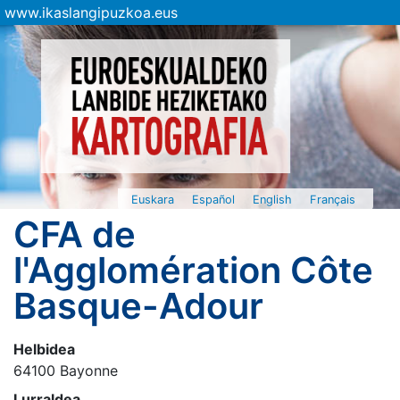
www.ikaslangipuzkoa.eus
Euskara
Español
English
Français
CFA de
l'Agglomération Côte
Basque-Adour
Helbidea
64100 Bayonne
Lurraldea