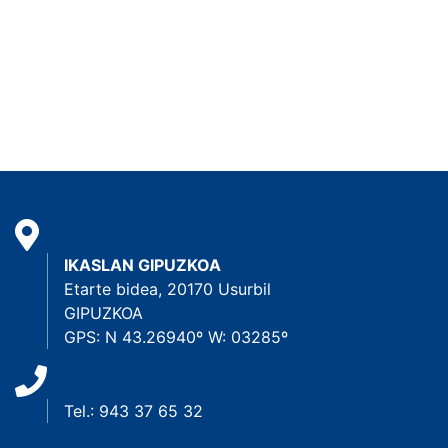
IKASLAN GIPUZKOA
Etarte bidea, 20170 Usurbil
GIPUZKOA
GPS: N 43.26940º W: 03285º
Tel.: 943 37 65 32