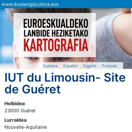
www.ikaslangipuzkoa.eus
Euskara
Español
English
Français
IUT du Limousin- Site
de Guéret
Helbidea
23000 Guéret
Lurraldea
Nouvelle-Aquitaine