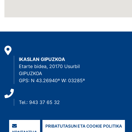
IKASLAN GIPUZKOA
Etarte bidea, 20170 Usurbil
GIPUZKOA
GPS: N 43.26940º W: 03285º
Tel.: 943 37 65 32
PRIBATUTASUN ETA COOKIE POLITIKA