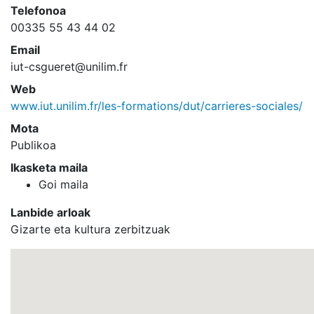
Telefonoa
00335 55 43 44 02
Email
iut-csgueret@unilim.fr
Web
www.iut.unilim.fr/les-formations/dut/carrieres-sociales/
Mota
Publikoa
Ikasketa maila
Goi maila
Lanbide arloak
Gizarte eta kultura zerbitzuak