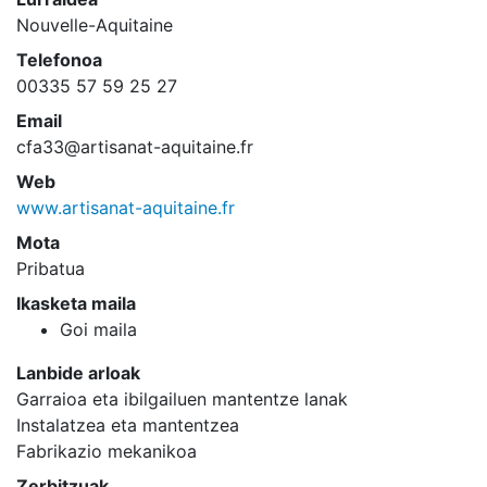
Nouvelle-Aquitaine
Telefonoa
00335 57 59 25 27
Email
cfa33@artisanat-aquitaine.fr
Web
www.artisanat-aquitaine.fr
Mota
Pribatua
Ikasketa maila
Goi maila
Lanbide arloak
Garraioa eta ibilgailuen mantentze lanak
Instalatzea eta mantentzea
Fabrikazio mekanikoa
Zerbitzuak