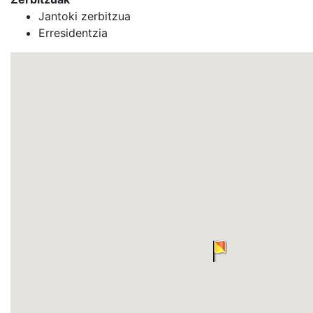
Jantoki zerbitzua
Erresidentzia