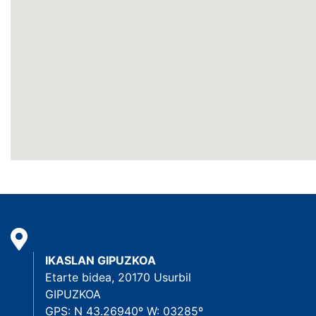
IKASLAN GIPUZKOA
Etarte bidea, 20170 Usurbil
GIPUZKOA
GPS: N 43.26940º W: 03285º