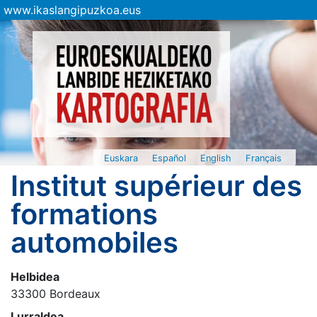
www.ikaslangipuzkoa.eus
Euskara
Español
English
Français
Institut supérieur des
formations
automobiles
Helbidea
33300 Bordeaux
Lurraldea