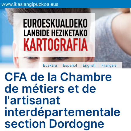
www.ikaslangipuzkoa.eus
Euskara
Español
English
Français
CFA de la Chambre
de métiers et de
l'artisanat
interdépartementale
section Dordogne