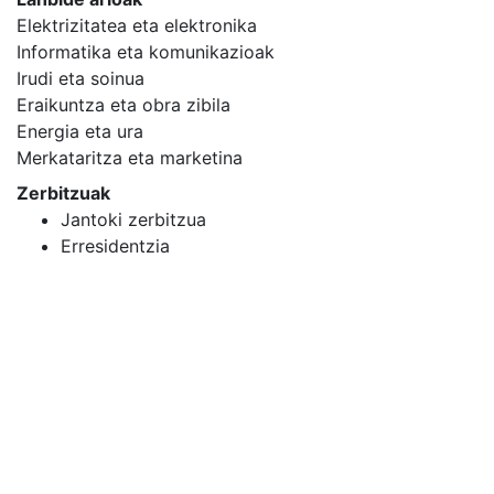
Elektrizitatea eta elektronika
Informatika eta komunikazioak
Irudi eta soinua
Eraikuntza eta obra zibila
Energia eta ura
Merkataritza eta marketina
Zerbitzuak
Jantoki zerbitzua
Erresidentzia