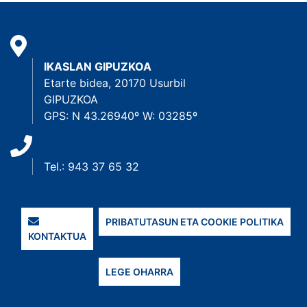
IKASLAN GIPUZKOA
Etarte bidea, 20170 Usurbil
GIPUZKOA
GPS: N 43.26940º W: 03285º
Tel.: 943 37 65 32
PRIBATUTASUN ETA COOKIE POLITIKA
KONTAKTUA
LEGE OHARRA