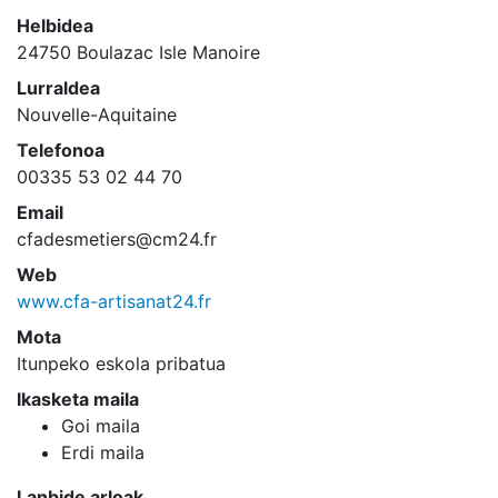
Helbidea
24750 Boulazac Isle Manoire
Lurraldea
Nouvelle-Aquitaine
Telefonoa
00335 53 02 44 70
Email
cfadesmetiers@cm24.fr
Web
www.cfa-artisanat24.fr
Mota
Itunpeko eskola pribatua
Ikasketa maila
Goi maila
Erdi maila
Lanbide arloak