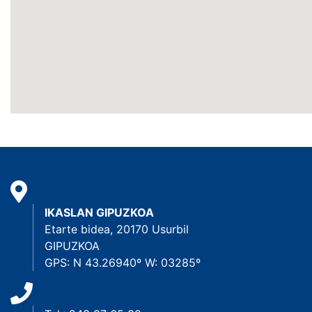
IKASLAN GIPUZKOA
Etarte bidea, 20170 Usurbil
GIPUZKOA
GPS: N 43.26940º W: 03285º