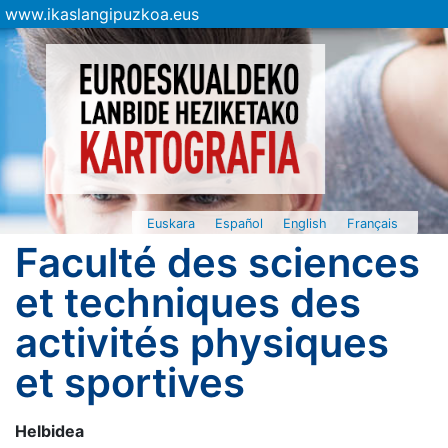
www.ikaslangipuzkoa.eus
Euskara
Español
English
Français
Faculté des sciences
et techniques des
activités physiques
et sportives
Helbidea