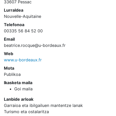
33607 Pessac
Lurraldea
Nouvelle-Aquitaine
Telefonoa
00335 56 84 52 00
Email
beatrice.rocque@u-bordeaux.fr
Web
www.u-bordeaux.fr
Mota
Publikoa
Ikasketa maila
Goi maila
Lanbide arloak
Garraioa eta ibilgailuen mantentze lanak
Turismo eta ostalaritza